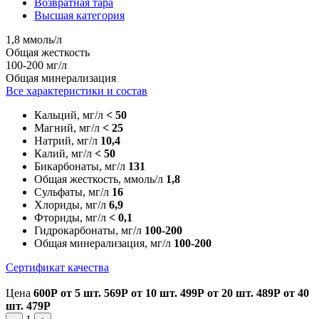
Возвратная тара
Высшая категория
1,8 ммоль/л
Общая жесткость
100-200 мг/л
Общая минерализация
Все характеристики и состав
Кальций, мг/л
< 50
Магний, мг/л
< 25
Натрий, мг/л
10,4
Калий, мг/л
< 50
Бикарбонаты, мг/л
131
Общая жесткость, ммоль/л
1,8
Сульфаты, мг/л
16
Хлориды, мг/л
6,9
Фториды, мг/л
< 0,1
Гидрокарбонаты, мг/л
100-200
Общая минерализация, мг/л
100-200
Сертификат качества
Цена
600Р
от 5 шт.
569Р
от 10 шт.
499Р
от 20 шт.
489Р
от 40
шт.
479Р