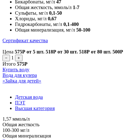
Бикарбонаты, мг/л
47
Общая жесткость, ммоль/л
1-7
Сульфаты, мг/л
0,1-50
Хлориды, мг/л
0,67
Гидрокарбонаты, мг/л
0,1-400
Общая минерализация, мг/л
50-100
Сертификат качества
Цена
575Р
от 5 шт.
518Р
от 30 шт.
518Р
от 80 шт.
500Р
1
−
+
Итого
575Р
Купить воду
Вода для кулера
«Зайка для детей»
Детская вода
ПЭТ
Высшая категория
1,57 ммоль/л
Общая жесткость
100-300 мг/л
Общая минерализация