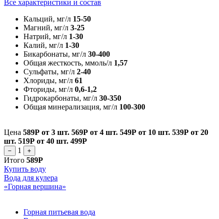
Все характеристики и состав
Кальций, мг/л
15-50
Магний, мг/л
3-25
Натрий, мг/л
1-30
Калий, мг/л
1-30
Бикарбонаты, мг/л
30-400
Общая жесткость, ммоль/л
1,57
Сульфаты, мг/л
2-40
Хлориды, мг/л
61
Фториды, мг/л
0,6-1,2
Гидрокарбонаты, мг/л
30-350
Общая минерализация, мг/л
100-300
Цена
589Р
от 3 шт.
569Р
от 4 шт.
549Р
от 10 шт.
539Р
от 20
шт.
519Р
от 40 шт.
499Р
1
−
+
Итого
589Р
Купить воду
Вода для кулера
«Горная вершина»
Горная питьевая вода