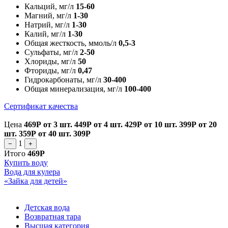
Кальций, мг/л
15-60
Магний, мг/л
1-30
Натрий, мг/л
1-30
Калий, мг/л
1-30
Общая жесткость, ммоль/л
0,5-3
Сульфаты, мг/л
2-50
Хлориды, мг/л
50
Фториды, мг/л
0,47
Гидрокарбонаты, мг/л
30-400
Общая минерализация, мг/л
100-400
Сертификат качества
Цена
469Р
от 3 шт.
449Р
от 4 шт.
429Р
от 10 шт.
399Р
от 20
шт.
359Р
от 40 шт.
309Р
1
−
+
Итого
469Р
Купить воду
Вода для кулера
«Зайка для детей»
Детская вода
Возвратная тара
Высшая категория