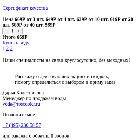
Сертификат качества
Цена
669Р
от 3 шт.
649Р
от 4 шт.
639Р
от 10 шт.
619Р
от 20
шт.
589Р
от 40 шт.
569Р
1
−
+
Итого
669Р
Купить воду
1
2
3
Наши специалисты на связи круглосуточно, без выходных!
Расскажу о действующих акциях и скидках,
помогу определиться с выбором и приму заказ
Дарья Колесникова
Менеджер по продажам воды
voda@roscooler.ru
Позвоните мне
+7 (495) 230 58 57
или закажите обратный звонок