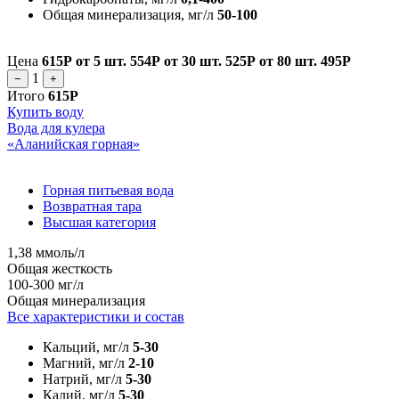
Общая минерализация, мг/л
50-100
Цена
615Р
от 5 шт.
554Р
от 30 шт.
525Р
от 80 шт.
495Р
1
−
+
Итого
615Р
Купить воду
Вода для кулера
«Аланийская горная»
Горная питьевая вода
Возвратная тара
Высшая категория
1,38 ммоль/л
Общая жесткость
100-300 мг/л
Общая минерализация
Все характеристики и состав
Кальций, мг/л
5-30
Магний, мг/л
2-10
Натрий, мг/л
5-30
Калий, мг/л
5-30