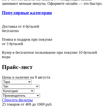
Светлана Москва
занимают меньше минуты. Оформите онлайн — это быстро.
У меня долго пустовала квартира, никак не доходили руки
Популярные категории
начать ремонт. От подруги узнала, что ванную комнату ей
ремонтировала эта компания. В тот же день позвонила и
вызвала замерщика. И теперь, когда ремонт ванной комнаты
Доставка от 4 бутылей
закончен, могу точно сказать, что с выбором компании не
бесплатно
ошиблась. Мастер сделал именно то, что я хотела, красиво и в
тоже время качественно. Да и по цене не обманули - все
Помпа в подарок при покупке
получилось как и договаривались изначально
от 3 бутылей
Обработка персональных данных
Кулер в бесплатное пользование при покупке 10 бутылей
воды
Я ознакомлен с соглашением и согласен на обработку
Прайс-лист
персональных данных.
Согласен
Цены и наличие на 9 августа
Не согласен
Ваш запрос отпрален
Сбросить фильтры
25 товаров от 469 до 1069 руб.
Ок