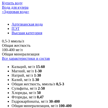
Купить воду
Вода для кулера
«Здоровая вода»
Артезианская вода
ПЭТ
Высшая категория
0,5-3 ммоль/л
Общая жесткость
100-400 мг/л
Общая минерализация
Все характеристики и состав
Кальций, мг/л
15-60
Магний, мг/л
1-30
Натрий, мг/л
1-30
Калий, мг/л
1-30
Общая жесткость, ммоль/л
0,5-3
Сульфаты, мг/л
2-50
Хлориды, мг/л
50
Фториды, мг/л
0,47
Гидрокарбонаты, мг/л
30-400
Общая минерализация, мг/л
100-400