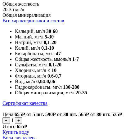
Общая жесткость
20-35 мг/л
Общая минерализация
Все характеристики и состав
Кальций, мг/л
30-60
Магний, мг/л
5-30
Натрий, мг/л
0,1-20
Калий, мг/л
0,1-10
Бикарбонаты, мг/л
47
Общая жесткость, ммоль/л
1-7
Сульфаты, мг/л
0,1-20
Хлориды, мг/л
≤ 10
Фториды, мг/л
0,6-0,7
Йод, мг/л
0,04-0,06
Гидрокарбонаты, мг/л
130-280
Общая минерализация, мг/л
20-35
Сертификат качества
Цена
655Р
от 5 шт.
590Р
от 30 шт.
565Р
от 80 шт.
535Р
1
−
+
Итого
655Р
Купить воду
Вода для кулера