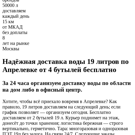
Требования:
50000 л
доставляем
Хорошее знание 1С
каждый день
Умение работать с постоянными клиентами, вести
15 км
первичный документооборот
от МКАД
Ответственное отношение к работе
без доплаты
8
Условия:
лет на рынке
Москвы
З/п 32000-50000 руб.
Полный рабочий день
График 5/2
Надёжная доставка воды 19 литров по
Оформление по ТК РФ
Апрелевке от 4 бутылей бесплатно
Добавить отзыв
За 24 часа организуем доставку воды по области
на дом либо в офисный центр.
Хотите, чтобы всё приехало вовремя в Апрелевке? Как
правило, 19 литров доставляем на следующий день; если
график позволяет — организуем сегодня. Бесплатно
Опубликовать
доставляем от 2 бутылей 19 л. Курьер поднимет на этаж,
донесёт до точки хранения; логистика бережная — строго
вертикально, герметично. Тара: многоразовая и одноразовая
отзыв от клиента
ПЭТ 19л без залога. На связи 24/7. Следующие заказы