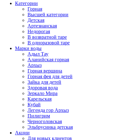
Категории
Горная
Высшей категории
Детская
Артезианская
Недорогая
В возвратной таре
В одноразовой таре
Марки воды
Адыл Тау
Аланийская горная
Архыз
Горная вершина
Горная фея для детей
Зайка для детей
Здоровая вода
Зеркало Мира
Карельская
Кубай
Легенда гор Архыз
Пилигрим
Черноголовская
Эльбрусинка детская
Акции
Для новых клиентов