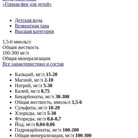
«Горная фея для детей»
Детская вода
Возвратная тара
Высшая категория
1,5-6 ммоль/л
Общая жесткость
100-300 мг/л
Общая минерализация
Все характеристики и состав
Кальций, мг/л
15-20
Магний, мг/л
2-10
Натрий, мг/л
5-30
Калий, мг/л
0,75
Бикарбонаты, мг/л
30-300
Общая жесткость, ммоль/л
1,5-6
Сульфаты, мг/л
10-20
Хлориды, мг/л
5-30
Фториды, мг/л
0,6-0,7
Йод, мг/л
0,04-0,06
Гидрокарбонаты, мг/л
100-200
Общая минерализация, мг/л
100-300