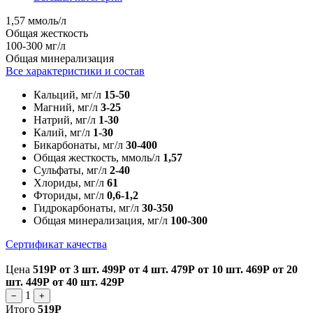
1,57 ммоль/л
Общая жесткость
100-300 мг/л
Общая минерализация
Все характеристики и состав
Кальций, мг/л
15-50
Магний, мг/л
3-25
Натрий, мг/л
1-30
Калий, мг/л
1-30
Бикарбонаты, мг/л
30-400
Общая жесткость, ммоль/л
1,57
Сульфаты, мг/л
2-40
Хлориды, мг/л
61
Фториды, мг/л
0,6-1,2
Гидрокарбонаты, мг/л
30-350
Общая минерализация, мг/л
100-300
Сертификат качества
Цена
519Р
от 3 шт.
499Р
от 4 шт.
479Р
от 10 шт.
469Р
от 20
шт.
449Р
от 40 шт.
429Р
1
−
+
Итого
519Р