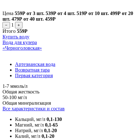
Цена
559Р
от 3 шт.
539Р
от 4 шт.
519Р
от 10 шт.
499Р
от 20
шт.
479Р
от 40 шт.
459Р
1
−
+
Итого
559Р
Купить воду
Вода для кулера
«Черноголовская»
Артезианская вода
Возвратная тара
Первая категория
1-7 ммоль/л
Общая жесткость
50-100 мг/л
Общая минерализация
Все характеристики и состав
Кальций, мг/л
0,1-130
Магний, мг/л
0,1-65
Натрий, мг/л
0,1-20
Калий, мг/л
0,1-20