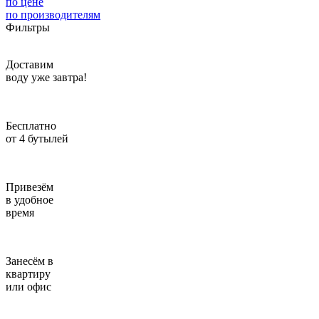
по цене
по производителям
Введите адрес
Фильтры
отправим через 1 минуту
Доставим
воду уже завтра!
Отправить
Бесплатно
от 4 бутылей
Привезём
в удобное
время
Занесём в
квартиру
или офис