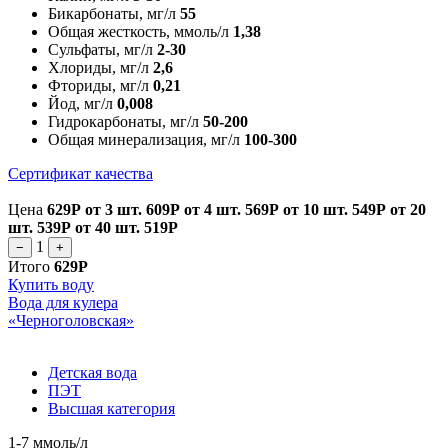
Бикарбонаты, мг/л
55
Общая жесткость, ммоль/л
1,38
Сульфаты, мг/л
2-30
Хлориды, мг/л
2,6
Фториды, мг/л
0,21
Йод, мг/л
0,008
Гидрокарбонаты, мг/л
50-200
Общая минерализация, мг/л
100-300
Сертификат качества
Цена
629Р
от 3 шт.
609Р
от 4 шт.
569Р
от 10 шт.
549Р
от 20
шт.
539Р
от 40 шт.
519Р
1
−
+
Итого
629Р
Купить воду
Вода для кулера
«Черноголовская»
Детская вода
ПЭТ
Высшая категория
1-7 ммоль/л