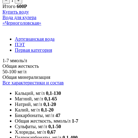
1
−
+
Итого
600Р
Купить воду
Вода для кулера
«Черноголовская»
Артезианская вода
ПЭТ
Первая категория
1-7 ммоль/л
Общая жесткость
50-100 мг/л
Общая минерализация
Все характеристики и состав
Кальций, мг/л
0,1-130
Магний, мг/л
0,1-65
Натрий, мг/л
0,1-20
Калий, мг/л
0,1-20
Бикарбонаты, мг/л
47
Общая жесткость, ммоль/л
1-7
Сульфаты, мг/л
0,1-50
Хлориды, мг/л
0,67
Гидрокарбонаты, мг/л
0,1-400