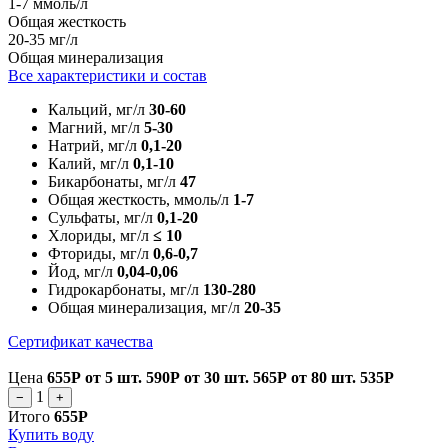
1-7 ммоль/л
Общая жесткость
20-35 мг/л
Общая минерализация
Все характеристики и состав
Кальций, мг/л
30-60
Магний, мг/л
5-30
Натрий, мг/л
0,1-20
Калий, мг/л
0,1-10
Бикарбонаты, мг/л
47
Общая жесткость, ммоль/л
1-7
Сульфаты, мг/л
0,1-20
Хлориды, мг/л
≤ 10
Фториды, мг/л
0,6-0,7
Йод, мг/л
0,04-0,06
Гидрокарбонаты, мг/л
130-280
Общая минерализация, мг/л
20-35
Сертификат качества
Цена
655Р
от 5 шт.
590Р
от 30 шт.
565Р
от 80 шт.
535Р
1
−
+
Итого
655Р
Купить воду