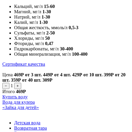
Кальций, мг/л
15-60
Магний, мг/л
1-30
Натрий, мг/л
1-30
Калий, мг/л
1-30
Общая жесткость, ммоль/л
0,5-3
Сульфаты, мг/л
2-50
Хлориды, мг/л
50
Фториды, мг/л
0,47
Гидрокарбонаты, мг/л
30-400
Общая минерализация, мг/л
100-400
Сертификат качества
Цена
469Р
от 3 шт.
449Р
от 4 шт.
429Р
от 10 шт.
399Р
от 20
шт.
359Р
от 40 шт.
309Р
1
−
+
Итого
469Р
Купить воду
Вода для кулера
«Зайка для детей»
Детская вода
Возвратная тара