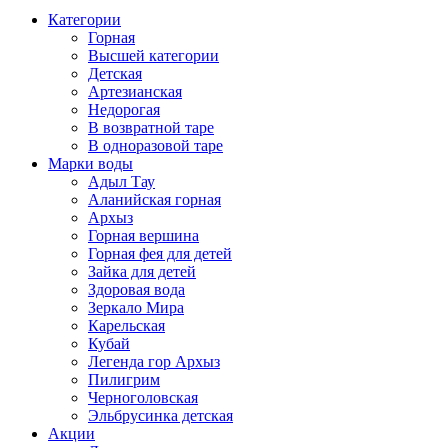
Категории
Горная
Высшей категории
Детская
Артезианская
Недорогая
В возвратной таре
В одноразовой таре
Марки воды
Адыл Тау
Аланийская горная
Архыз
Горная вершина
Горная фея для детей
Зайка для детей
Здоровая вода
Зеркало Мира
Карельская
Кубай
Легенда гор Архыз
Пилигрим
Черноголовская
Эльбрусинка детская
Акции