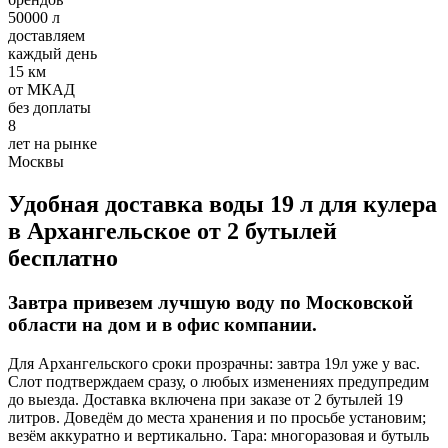
Требования:
50000 л
доставляем
Хорошее знание 1С
каждый день
Умение работать с постоянными клиентами, вести
15 км
первичный документооборот
от МКАД
Ответственное отношение к работе
без доплаты
8
Условия:
лет на рынке
Москвы
З/п 32000-50000 руб.
Полный рабочий день
График 5/2
Удобная доставка воды 19 л для кулера
Оформление по ТК РФ
в Архангельское от 2 бутылей
бесплатно
Добавить отзыв
Завтра привезем лучшую воду по Московской
области на дом и в офис компании.
Для Архангельского сроки прозрачны: завтра 19л уже у вас.
Слот подтверждаем сразу, о любых изменениях предупредим
Опубликовать
до выезда. Доставка включена при заказе от 2 бутылей 19
литров. Доведём до места хранения и по просьбе установим;
везём аккуратно и вертикально. Тара: многоразовая и бутыль
отзыв от клиента