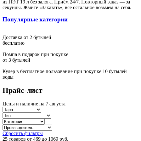
из ПЭТ 19 л без залога. Приём 24/7. Повторный заказ — за
Светлана Москва
секунды. Жмите «Заказать», всё остальное возьмём на себя.
У меня долго пустовала квартира, никак не доходили руки
Популярные категории
начать ремонт. От подруги узнала, что ванную комнату ей
ремонтировала эта компания. В тот же день позвонила и
вызвала замерщика. И теперь, когда ремонт ванной комнаты
закончен, могу точно сказать, что с выбором компании не
Доставка от 2 бутылей
ошиблась. Мастер сделал именно то, что я хотела, красиво и в
бесплатно
тоже время качественно. Да и по цене не обманули - все
получилось как и договаривались изначально
Помпа в подарок при покупке
от 3 бутылей
Обработка персональных данных
Кулер в бесплатное пользование при покупке 10 бутылей
воды
Я ознакомлен с соглашением и согласен на обработку
персональных данных.
Прайс-лист
Согласен
Цены и наличие на 7 августа
Не согласен
Ваш запрос отпрален
Сбросить фильтры
Ок
25 товаров от 469 до 1069 руб.