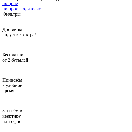
по цене
Введите адрес
по производителям
Фильтры
отправим через 1 минуту
Доставим
Отправить
воду уже завтра!
Бесплатно
от 2 бутылей
Привезём
в удобное
время
Занесём в
квартиру
или офис