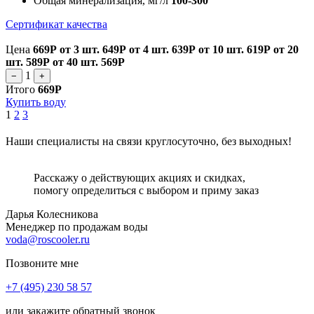
Общая минерализация, мг/л
100-300
Сертификат качества
Цена
669Р
от 3 шт.
649Р
от 4 шт.
639Р
от 10 шт.
619Р
от 20
шт.
589Р
от 40 шт.
569Р
1
−
+
Итого
669Р
Купить воду
1
2
3
Наши специалисты на связи круглосуточно, без выходных!
Расскажу о действующих акциях и скидках,
помогу определиться с выбором и приму заказ
Дарья Колесникова
Менеджер по продажам воды
voda@roscooler.ru
Позвоните мне
+7 (495) 230 58 57
или закажите обратный звонок