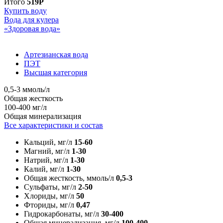
Итого
519Р
Купить воду
Вода для кулера
«Здоровая вода»
Артезианская вода
ПЭТ
Высшая категория
0,5-3 ммоль/л
Общая жесткость
100-400 мг/л
Общая минерализация
Все характеристики и состав
Кальций, мг/л
15-60
Магний, мг/л
1-30
Натрий, мг/л
1-30
Калий, мг/л
1-30
Общая жесткость, ммоль/л
0,5-3
Сульфаты, мг/л
2-50
Хлориды, мг/л
50
Фториды, мг/л
0,47
Гидрокарбонаты, мг/л
30-400
Общая минерализация, мг/л
100-400