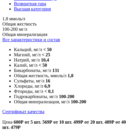
Возвратная тара
Высшая категория
1,8 ммоль/л
Общая жесткость
100-200 мг/л
Общая минерализация
Все характеристики и состав
Кальций, мг/л
< 50
Магний, мг/л
< 25
Натрий, мг/л
10,4
Калий, мг/л
< 50
Бикарбонаты, мг/л
131
Общая жесткость, ммоль/л
1,8
Сульфаты, мг/л
16
Хлориды, мг/л
6,9
Фториды, мг/л
< 0,1
Гидрокарбонаты, мг/л
100-200
Общая минерализация, мг/л
100-200
Сертификат качества
Цена
600Р
от 5 шт.
569Р
от 10 шт.
499Р
от 20 шт.
489Р
от 40
шт.
479Р