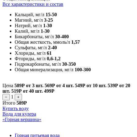
Все характеристики и состав
Кальций, мг/л
15-50
Магний, мг/л
3-25
Натрий, мг/л
1-30
Калий, мг/л
1-30
Бикарбонаты, мг/л
30-400
Общая жесткость, ммоль/л
1,57
Сульфаты, мг/л
2-40
Хлориды, мг/л
61
Фториды, мг/л
0,6-1,2
Гидрокарбонаты, мг/л
30-350
Общая минерализация, мг/л
100-300
Цена
589Р
от 3 шт.
569Р
от 4 шт.
549Р
от 10 шт.
539Р
от 20
шт.
519Р
от 40 шт.
499Р
1
−
+
Итого
589Р
Купить воду
Вода для кулера
«Горная вершина»
Горная питьевая вода