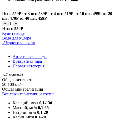
Цена
559Р
от 3 шт.
539Р
от 4 шт.
519Р
от 10 шт.
499Р
от 20
шт.
479Р
от 40 шт.
459Р
1
−
+
Итого
559Р
Купить воду
Вода для кулера
«Черноголовская»
Артезианская вода
Возвратная тара
Первая категория
1-7 ммоль/л
Общая жесткость
50-100 мг/л
Общая минерализация
Все характеристики и состав
Кальций, мг/л
0,1-130
Магний, мг/л
0,1-65
Натрий, мг/л
0,1-20
Калий, мг/л
0,1-20