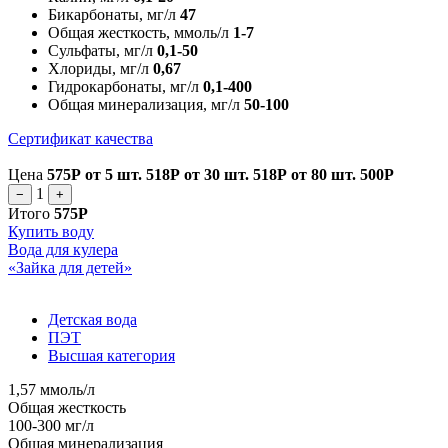
Бикарбонаты, мг/л
47
Общая жесткость, ммоль/л
1-7
Сульфаты, мг/л
0,1-50
Хлориды, мг/л
0,67
Гидрокарбонаты, мг/л
0,1-400
Общая минерализация, мг/л
50-100
Сертификат качества
Цена
575Р
от 5 шт.
518Р
от 30 шт.
518Р
от 80 шт.
500Р
1
−
+
Итого
575Р
Купить воду
Вода для кулера
«Зайка для детей»
Детская вода
ПЭТ
Высшая категория
1,57 ммоль/л
Общая жесткость
100-300 мг/л
Общая минерализация