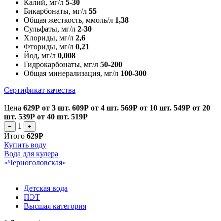
Калий, мг/л
5-30
Бикарбонаты, мг/л
55
Общая жесткость, ммоль/л
1,38
Сульфаты, мг/л
2-30
Хлориды, мг/л
2,6
Фториды, мг/л
0,21
Йод, мг/л
0,008
Гидрокарбонаты, мг/л
50-200
Общая минерализация, мг/л
100-300
Сертификат качества
Цена
629Р
от 3 шт.
609Р
от 4 шт.
569Р
от 10 шт.
549Р
от 20
шт.
539Р
от 40 шт.
519Р
1
−
+
Итого
629Р
Купить воду
Вода для кулера
«Черноголовская»
Детская вода
ПЭТ
Высшая категория