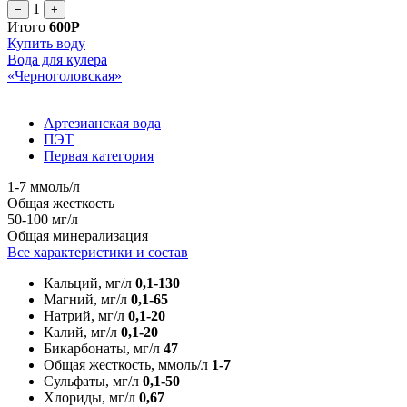
1
−
+
Итого
600Р
Купить воду
Вода для кулера
«Черноголовская»
Артезианская вода
ПЭТ
Первая категория
1-7 ммоль/л
Общая жесткость
50-100 мг/л
Общая минерализация
Все характеристики и состав
Кальций, мг/л
0,1-130
Магний, мг/л
0,1-65
Натрий, мг/л
0,1-20
Калий, мг/л
0,1-20
Бикарбонаты, мг/л
47
Общая жесткость, ммоль/л
1-7
Сульфаты, мг/л
0,1-50
Хлориды, мг/л
0,67