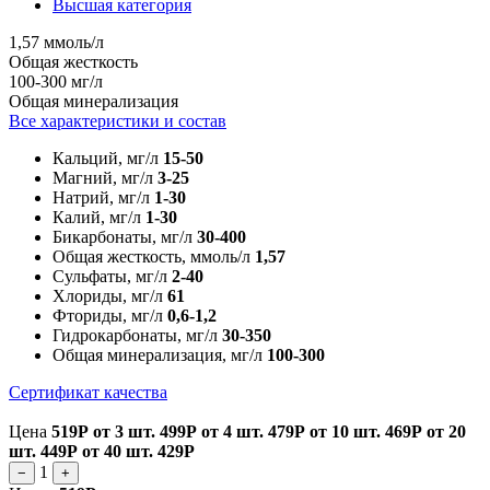
Высшая категория
1,57 ммоль/л
Общая жесткость
100-300 мг/л
Общая минерализация
Все характеристики и состав
Кальций, мг/л
15-50
Магний, мг/л
3-25
Натрий, мг/л
1-30
Калий, мг/л
1-30
Бикарбонаты, мг/л
30-400
Общая жесткость, ммоль/л
1,57
Сульфаты, мг/л
2-40
Хлориды, мг/л
61
Фториды, мг/л
0,6-1,2
Гидрокарбонаты, мг/л
30-350
Общая минерализация, мг/л
100-300
Сертификат качества
Цена
519Р
от 3 шт.
499Р
от 4 шт.
479Р
от 10 шт.
469Р
от 20
шт.
449Р
от 40 шт.
429Р
1
−
+