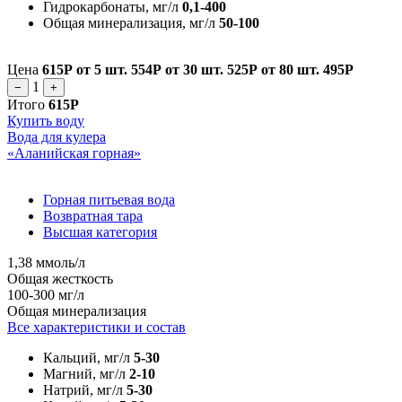
Гидрокарбонаты, мг/л
0,1-400
Общая минерализация, мг/л
50-100
Цена
615Р
от 5 шт.
554Р
от 30 шт.
525Р
от 80 шт.
495Р
1
−
+
Итого
615Р
Купить воду
Вода для кулера
«Аланийская горная»
Горная питьевая вода
Возвратная тара
Высшая категория
1,38 ммоль/л
Общая жесткость
100-300 мг/л
Общая минерализация
Все характеристики и состав
Кальций, мг/л
5-30
Магний, мг/л
2-10
Натрий, мг/л
5-30