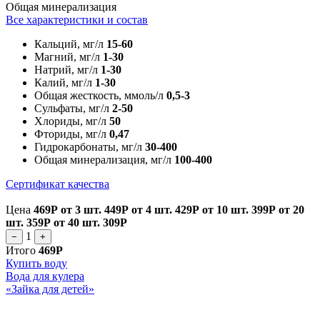
Общая минерализация
Все характеристики и состав
Кальций, мг/л
15-60
Магний, мг/л
1-30
Натрий, мг/л
1-30
Калий, мг/л
1-30
Общая жесткость, ммоль/л
0,5-3
Сульфаты, мг/л
2-50
Хлориды, мг/л
50
Фториды, мг/л
0,47
Гидрокарбонаты, мг/л
30-400
Общая минерализация, мг/л
100-400
Сертификат качества
Цена
469Р
от 3 шт.
449Р
от 4 шт.
429Р
от 10 шт.
399Р
от 20
шт.
359Р
от 40 шт.
309Р
1
−
+
Итого
469Р
Купить воду
Вода для кулера
«Зайка для детей»