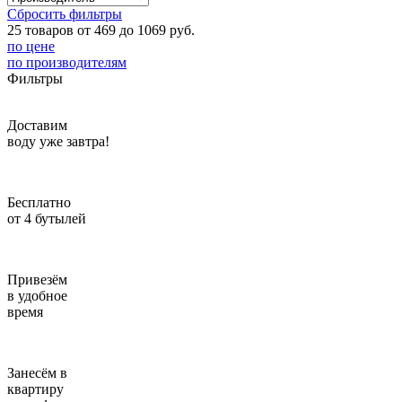
Сбросить фильтры
Введите адрес
25 товаров от 469 до 1069 руб.
по цене
по производителям
отправим через 1 минуту
Фильтры
Отправить
Доставим
воду уже завтра!
Бесплатно
от 4 бутылей
Привезём
в удобное
время
Занесём в
квартиру