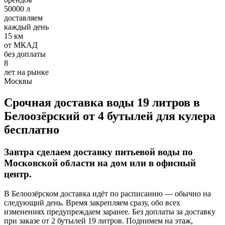
Требования:
50000 л
доставляем
Хорошее знание 1С
каждый день
Умение работать с постоянными клиентами, вести
15 км
первичный документооборот
от МКАД
Ответственное отношение к работе
без доплаты
8
Условия:
лет на рынке
Москвы
З/п 32000-50000 руб.
Полный рабочий день
График 5/2
Срочная доставка воды 19 литров в
Оформление по ТК РФ
Белоозёрский от 4 бутылей для кулера
бесплатно
Добавить отзыв
Завтра сделаем доставку питьевой воды по
Московской области на дом или в офисный
центр.
В Белоозёрском доставка идёт по расписанию — обычно на
Опубликовать
следующий день. Время закрепляем сразу, обо всех
изменениях предупреждаем заранее. Без доплаты за доставку
при заказе от 2 бутылей 19 литров. Поднимем на этаж,
отзыв от клиента