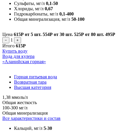
Сульфаты, мг/л
0,1-50
Хлориды, мг/л
0,67
Гидрокарбонаты, мг/л
0,1-400
Общая минерализация, мг/л
50-100
Цена
615Р
от 5 шт.
554Р
от 30 шт.
525Р
от 80 шт.
495Р
1
−
+
Итого
615Р
Купить воду
Вода для кулера
«Аланийская горная»
Горная питьевая вода
Возвратная тара
Высшая категория
1,38 ммоль/л
Общая жесткость
100-300 мг/л
Общая минерализация
Все характеристики и состав
Кальций, мг/л
5-30