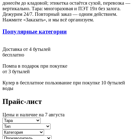
донесём до кладовой; этикетка остаётся сухой, перевозка —
Светлана Москва
вертикально. Тара: многоразовая и ПЭТ 19л без залога.
Дежурим 24/7. Повторный заказ — одним действием.
У меня долго пустовала квартира, никак не доходили руки
Нажмите «Заказать», и мы всё организуем.
начать ремонт. От подруги узнала, что ванную комнату ей
ремонтировала эта компания. В тот же день позвонила и
вызвала замерщика. И теперь, когда ремонт ванной комнаты
Популярные категории
закончен, могу точно сказать, что с выбором компании не
ошиблась. Мастер сделал именно то, что я хотела, красиво и в
тоже время качественно. Да и по цене не обманули - все
Доставка от 4 бутылей
получилось как и договаривались изначально
бесплатно
Обработка персональных данных
Помпа в подарок при покупке
от 3 бутылей
Я ознакомлен с соглашением и согласен на обработку
Кулер в бесплатное пользование при покупке 10 бутылей
персональных данных.
воды
Согласен
Прайс-лист
Не согласен
Цены и наличие на 7 августа
Ваш запрос отпрален
Ок