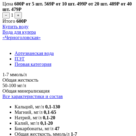
Цена
600Р
от 5 шт.
569Р
от 10 шт.
499Р
от 20 шт.
489Р
от 40
шт.
479Р
1
−
+
Итого
600Р
Купить воду
Вода для кулера
«Черноголовская»
Артезианская вода
ПЭТ
Первая категория
1-7 ммоль/л
Общая жесткость
50-100 мг/л
Общая минерализация
Все характеристики и состав
Кальций, мг/л
0,1-130
Магний, мг/л
0,1-65
Натрий, мг/л
0,1-20
Калий, мг/л
0,1-20
Бикарбонаты, мг/л
47
Общая жесткость, ммоль/л
1-7