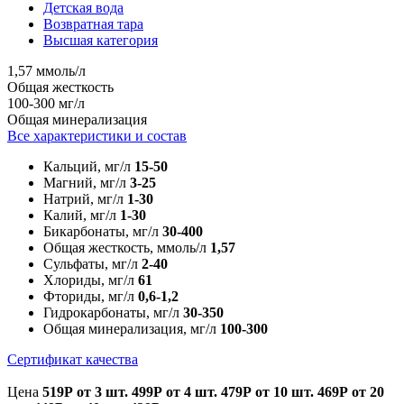
Детская вода
Возвратная тара
Высшая категория
1,57 ммоль/л
Общая жесткость
100-300 мг/л
Общая минерализация
Все характеристики и состав
Кальций, мг/л
15-50
Магний, мг/л
3-25
Натрий, мг/л
1-30
Калий, мг/л
1-30
Бикарбонаты, мг/л
30-400
Общая жесткость, ммоль/л
1,57
Сульфаты, мг/л
2-40
Хлориды, мг/л
61
Фториды, мг/л
0,6-1,2
Гидрокарбонаты, мг/л
30-350
Общая минерализация, мг/л
100-300
Сертификат качества
Цена
519Р
от 3 шт.
499Р
от 4 шт.
479Р
от 10 шт.
469Р
от 20