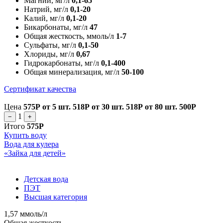
Магний, мг/л
0,1-65
Натрий, мг/л
0,1-20
Калий, мг/л
0,1-20
Бикарбонаты, мг/л
47
Общая жесткость, ммоль/л
1-7
Сульфаты, мг/л
0,1-50
Хлориды, мг/л
0,67
Гидрокарбонаты, мг/л
0,1-400
Общая минерализация, мг/л
50-100
Сертификат качества
Цена
575Р
от 5 шт.
518Р
от 30 шт.
518Р
от 80 шт.
500Р
1
−
+
Итого
575Р
Купить воду
Вода для кулера
«Зайка для детей»
Детская вода
ПЭТ
Высшая категория
1,57 ммоль/л
Общая жесткость