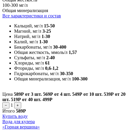
100-300 мг/л
Общая минерализация
Все характеристики и состав
Кальций, мг/л
15-50
Магний, мг/л
3-25
Натрий, мг/л
1-30
Калий, мг/л
1-30
Бикарбонаты, мг/л
30-400
Общая жесткость, ммоль/л
1,57
Сульфаты, мг/л
2-40
Хлориды, мг/л
61
Фториды, мг/л
0,6-1,2
Гидрокарбонаты, мг/л
30-350
Общая минерализация, мг/л
100-300
Цена
589Р
от 3 шт.
569Р
от 4 шт.
549Р
от 10 шт.
539Р
от 20
шт.
519Р
от 40 шт.
499Р
1
−
+
Итого
589Р
Купить воду
Вода для кулера
«Горная вершина»