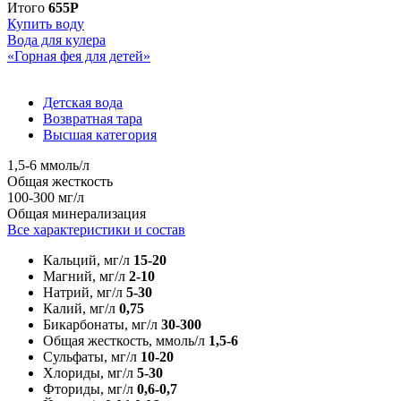
Итого
655Р
Купить воду
Вода для кулера
«Горная фея для детей»
Детская вода
Возвратная тара
Высшая категория
1,5-6 ммоль/л
Общая жесткость
100-300 мг/л
Общая минерализация
Все характеристики и состав
Кальций, мг/л
15-20
Магний, мг/л
2-10
Натрий, мг/л
5-30
Калий, мг/л
0,75
Бикарбонаты, мг/л
30-300
Общая жесткость, ммоль/л
1,5-6
Сульфаты, мг/л
10-20
Хлориды, мг/л
5-30
Фториды, мг/л
0,6-0,7