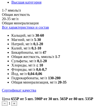
Высшая категория
1-7 ммоль/л
Общая жесткость
20-35 мг/л
Общая минерализация
Все характеристики и состав
Кальций, мг/л
30-60
Магний, мг/л
5-30
Натрий, мг/л
0,1-20
Калий, мг/л
0,1-10
Бикарбонаты, мг/л
47
Общая жесткость, ммоль/л
1-7
Сульфаты, мг/л
0,1-20
Хлориды, мг/л
≤ 10
Фториды, мг/л
0,6-0,7
Йод, мг/л
0,04-0,06
Гидрокарбонаты, мг/л
130-280
Общая минерализация, мг/л
20-35
Сертификат качества
Цена
655Р
от 5 шт.
590Р
от 30 шт.
565Р
от 80 шт.
535Р
1
−
+