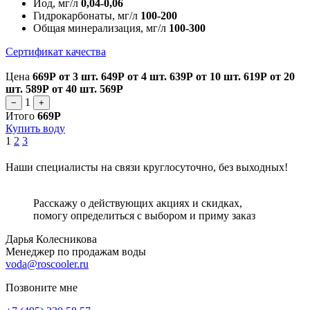
Йод, мг/л
0,04-0,06
Гидрокарбонаты, мг/л
100-200
Общая минерализация, мг/л
100-300
Сертификат качества
Цена
669Р
от 3 шт.
649Р
от 4 шт.
639Р
от 10 шт.
619Р
от 20
шт.
589Р
от 40 шт.
569Р
1
−
+
Итого
669Р
Купить воду
1
2
3
Наши специалисты на связи круглосуточно, без выходных!
Расскажу о действующих акциях и скидках,
помогу определиться с выбором и приму заказ
Дарья Колесникова
Менеджер по продажам воды
voda@roscooler.ru
Позвоните мне