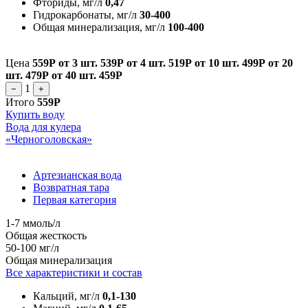
Фториды, мг/л
0,47
Гидрокарбонаты, мг/л
30-400
Общая минерализация, мг/л
100-400
Цена
559Р
от 3 шт.
539Р
от 4 шт.
519Р
от 10 шт.
499Р
от 20
шт.
479Р
от 40 шт.
459Р
1
−
+
Итого
559Р
Купить воду
Вода для кулера
«Черноголовская»
Артезианская вода
Возвратная тара
Первая категория
1-7 ммоль/л
Общая жесткость
50-100 мг/л
Общая минерализация
Все характеристики и состав
Кальций, мг/л
0,1-130