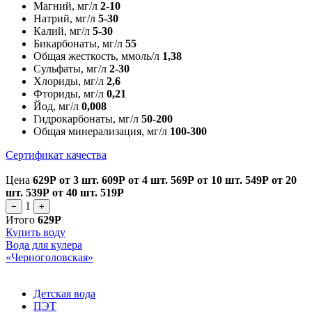
Магний, мг/л
2-10
Натрий, мг/л
5-30
Калий, мг/л
5-30
Бикарбонаты, мг/л
55
Общая жесткость, ммоль/л
1,38
Сульфаты, мг/л
2-30
Хлориды, мг/л
2,6
Фториды, мг/л
0,21
Йод, мг/л
0,008
Гидрокарбонаты, мг/л
50-200
Общая минерализация, мг/л
100-300
Сертификат качества
Цена
629Р
от 3 шт.
609Р
от 4 шт.
569Р
от 10 шт.
549Р
от 20
шт.
539Р
от 40 шт.
519Р
1
−
+
Итого
629Р
Купить воду
Вода для кулера
«Черноголовская»
Детская вода
ПЭТ