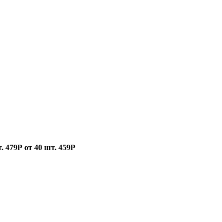
т.
479Р
от 40 шт.
459Р