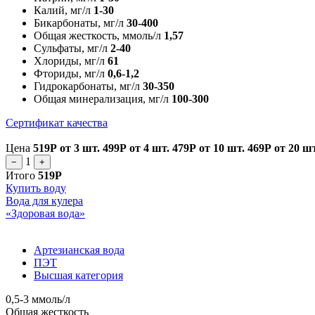
Калий, мг/л
1-30
Бикарбонаты, мг/л
30-400
Общая жесткость, ммоль/л
1,57
Сульфаты, мг/л
2-40
Хлориды, мг/л
61
Фториды, мг/л
0,6-1,2
Гидрокарбонаты, мг/л
30-350
Общая минерализация, мг/л
100-300
Сертификат качества
Цена
519Р
от 3 шт.
499Р
от 4 шт.
479Р
от 10 шт.
469Р
от 20 ш
1
−
+
Итого
519Р
Купить воду
Вода для кулера
«Здоровая вода»
Артезианская вода
ПЭТ
Высшая категория
0,5-3 ммоль/л
Общая жесткость