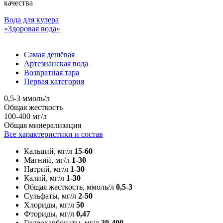
качества
Вода для кулера
«Здоровая вода»
Самая дешёвая
Артезианская вода
Возвратная тара
Первая категория
0,5-3 ммоль/л
Общая жесткость
100-400 мг/л
Общая минерализация
Все характеристики и состав
Кальций, мг/л
15-60
Магний, мг/л
1-30
Натрий, мг/л
1-30
Калий, мг/л
1-30
Общая жесткость, ммоль/л
0,5-3
Сульфаты, мг/л
2-50
Хлориды, мг/л
50
Фториды, мг/л
0,47
Гидрокарбонаты, мг/л
30-400