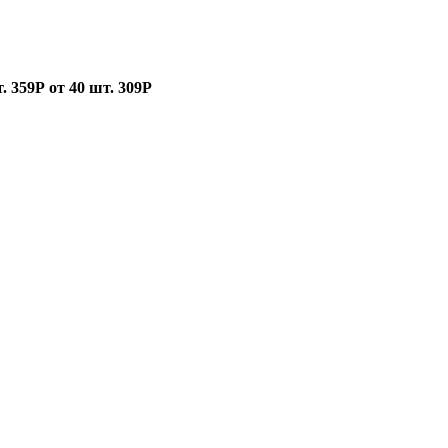
т.
359Р
от 40 шт.
309Р