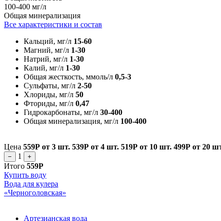
100-400 мг/л
Общая минерализация
Все характеристики и состав
Кальций, мг/л
15-60
Магний, мг/л
1-30
Натрий, мг/л
1-30
Калий, мг/л
1-30
Общая жесткость, ммоль/л
0,5-3
Сульфаты, мг/л
2-50
Хлориды, мг/л
50
Фториды, мг/л
0,47
Гидрокарбонаты, мг/л
30-400
Общая минерализация, мг/л
100-400
Цена
559Р
от 3 шт.
539Р
от 4 шт.
519Р
от 10 шт.
499Р
от 20 ш
1
−
+
Итого
559Р
Купить воду
Вода для кулера
«Черноголовская»
Артезианская вода