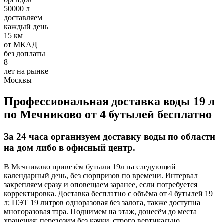
Требования:
50000 л
доставляем
Хорошее знание 1С
каждый день
Умение работать с постоянными клиентами, вести
15 км
первичный документооборот
от МКАД
Ответственное отношение к работе
без доплаты
8
Условия:
лет на рынке
Москвы
З/п 32000-50000 руб.
Полный рабочий день
График 5/2
Профессиональная доставка воды 19 л
Оформление по ТК РФ
по Мечниково от 4 бутылей бесплатно
Добавить отзыв
За 24 часа организуем доставку воды по области
на дом либо в офисный центр.
В Мечниково привезём бутыли 19л на следующий
календарный день, без сюрпризов по времени. Интервал
закрепляем сразу и оповещаем заранее, если потребуется
Опубликовать
корректировка. Доставка бесплатно с объёма от 4 бутылей 19
л; ПЭТ 19 литров одноразовая без залога, также доступна
многоразовая тара. Поднимем на этаж, донесём до места
отзыв от клиента
хранения; перевозим без качки, строго вертикально.