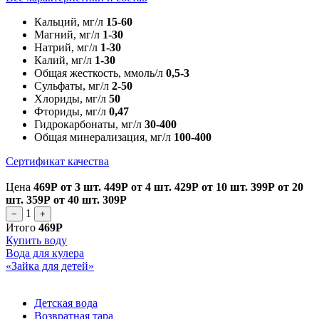
Кальций, мг/л
15-60
Магний, мг/л
1-30
Натрий, мг/л
1-30
Калий, мг/л
1-30
Общая жесткость, ммоль/л
0,5-3
Сульфаты, мг/л
2-50
Хлориды, мг/л
50
Фториды, мг/л
0,47
Гидрокарбонаты, мг/л
30-400
Общая минерализация, мг/л
100-400
Сертификат качества
Цена
469Р
от 3 шт.
449Р
от 4 шт.
429Р
от 10 шт.
399Р
от 20
шт.
359Р
от 40 шт.
309Р
1
−
+
Итого
469Р
Купить воду
Вода для кулера
«Зайка для детей»
Детская вода
Возвратная тара