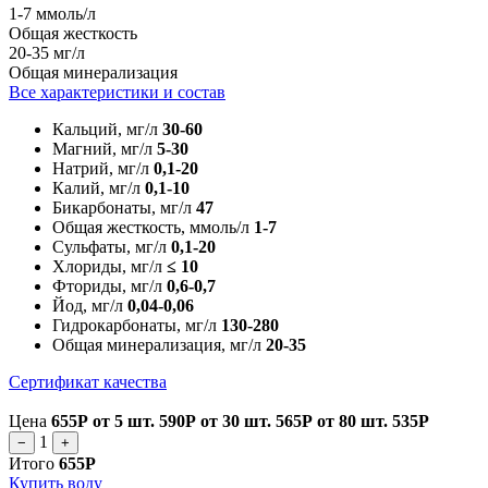
1-7 ммоль/л
Общая жесткость
20-35 мг/л
Общая минерализация
Все характеристики и состав
Кальций, мг/л
30-60
Магний, мг/л
5-30
Натрий, мг/л
0,1-20
Калий, мг/л
0,1-10
Бикарбонаты, мг/л
47
Общая жесткость, ммоль/л
1-7
Сульфаты, мг/л
0,1-20
Хлориды, мг/л
≤ 10
Фториды, мг/л
0,6-0,7
Йод, мг/л
0,04-0,06
Гидрокарбонаты, мг/л
130-280
Общая минерализация, мг/л
20-35
Сертификат качества
Цена
655Р
от 5 шт.
590Р
от 30 шт.
565Р
от 80 шт.
535Р
1
−
+
Итого
655Р
Купить воду