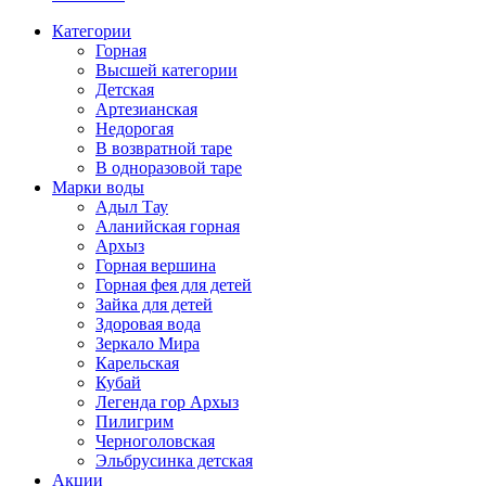
Категории
Горная
Высшей категории
Детская
Артезианская
Недорогая
В возвратной таре
В одноразовой таре
Марки воды
Адыл Тау
Аланийская горная
Архыз
Горная вершина
Горная фея для детей
Зайка для детей
Здоровая вода
Зеркало Мира
Карельская
Кубай
Легенда гор Архыз
Пилигрим
Черноголовская
Эльбрусинка детская
Акции