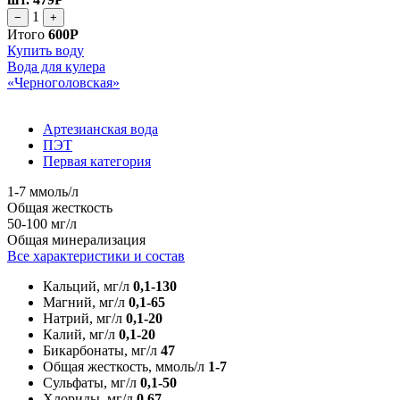
1
−
+
Итого
600Р
Купить воду
Вода для кулера
«Черноголовская»
Артезианская вода
ПЭТ
Первая категория
1-7 ммоль/л
Общая жесткость
50-100 мг/л
Общая минерализация
Все характеристики и состав
Кальций, мг/л
0,1-130
Магний, мг/л
0,1-65
Натрий, мг/л
0,1-20
Калий, мг/л
0,1-20
Бикарбонаты, мг/л
47
Общая жесткость, ммоль/л
1-7
Сульфаты, мг/л
0,1-50
Хлориды, мг/л
0,67