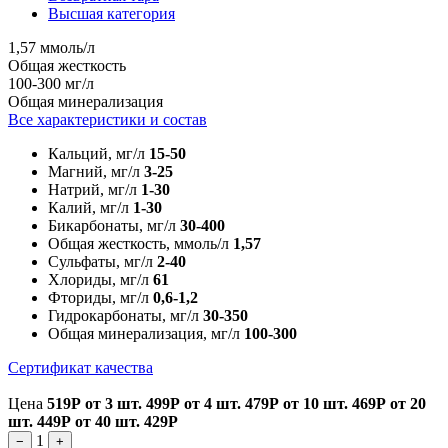
Высшая категория
1,57 ммоль/л
Общая жесткость
100-300 мг/л
Общая минерализация
Все характеристики и состав
Кальций, мг/л
15-50
Магний, мг/л
3-25
Натрий, мг/л
1-30
Калий, мг/л
1-30
Бикарбонаты, мг/л
30-400
Общая жесткость, ммоль/л
1,57
Сульфаты, мг/л
2-40
Хлориды, мг/л
61
Фториды, мг/л
0,6-1,2
Гидрокарбонаты, мг/л
30-350
Общая минерализация, мг/л
100-300
Сертификат качества
Цена
519Р
от 3 шт.
499Р
от 4 шт.
479Р
от 10 шт.
469Р
от 20
шт.
449Р
от 40 шт.
429Р
1
−
+