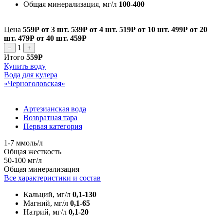
Общая минерализация, мг/л
100-400
Цена
559Р
от 3 шт.
539Р
от 4 шт.
519Р
от 10 шт.
499Р
от 20
шт.
479Р
от 40 шт.
459Р
1
−
+
Итого
559Р
Купить воду
Вода для кулера
«Черноголовская»
Артезианская вода
Возвратная тара
Первая категория
1-7 ммоль/л
Общая жесткость
50-100 мг/л
Общая минерализация
Все характеристики и состав
Кальций, мг/л
0,1-130
Магний, мг/л
0,1-65
Натрий, мг/л
0,1-20