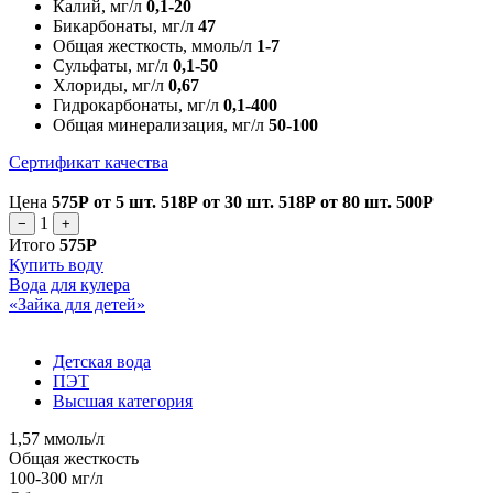
Калий, мг/л
0,1-20
Бикарбонаты, мг/л
47
Общая жесткость, ммоль/л
1-7
Сульфаты, мг/л
0,1-50
Хлориды, мг/л
0,67
Гидрокарбонаты, мг/л
0,1-400
Общая минерализация, мг/л
50-100
Сертификат качества
Цена
575Р
от 5 шт.
518Р
от 30 шт.
518Р
от 80 шт.
500Р
1
−
+
Итого
575Р
Купить воду
Вода для кулера
«Зайка для детей»
Детская вода
ПЭТ
Высшая категория
1,57 ммоль/л
Общая жесткость
100-300 мг/л