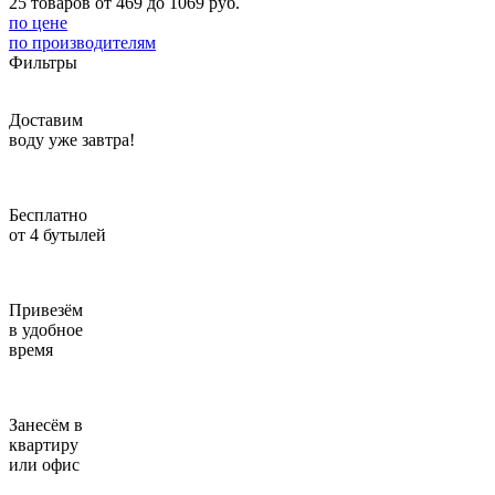
25 товаров от 469 до 1069 руб.
по цене
Введите адрес
по производителям
Фильтры
отправим через 1 минуту
Доставим
Отправить
воду уже завтра!
Бесплатно
от 4 бутылей
Привезём
в удобное
время
Занесём в
квартиру
или офис