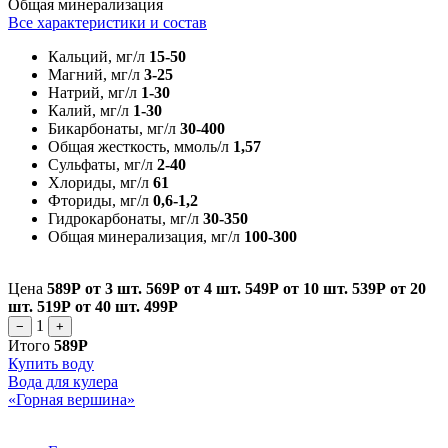
Общая минерализация
Все характеристики и состав
Кальций, мг/л
15-50
Магний, мг/л
3-25
Натрий, мг/л
1-30
Калий, мг/л
1-30
Бикарбонаты, мг/л
30-400
Общая жесткость, ммоль/л
1,57
Сульфаты, мг/л
2-40
Хлориды, мг/л
61
Фториды, мг/л
0,6-1,2
Гидрокарбонаты, мг/л
30-350
Общая минерализация, мг/л
100-300
Цена
589Р
от 3 шт.
569Р
от 4 шт.
549Р
от 10 шт.
539Р
от 20
шт.
519Р
от 40 шт.
499Р
1
−
+
Итого
589Р
Купить воду
Вода для кулера
«Горная вершина»