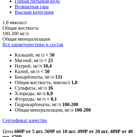
Горная питьевая вода
Возвратная тара
Высшая категория
1,8 ммоль/л
Общая жесткость
100-200 мг/л
Общая минерализация
Все характеристики и состав
Кальций, мг/л
< 50
Магний, мг/л
< 25
Натрий, мг/л
10,4
Калий, мг/л
< 50
Бикарбонаты, мг/л
131
Общая жесткость, ммоль/л
1,8
Сульфаты, мг/л
16
Хлориды, мг/л
6,9
Фториды, мг/л
< 0,1
Гидрокарбонаты, мг/л
100-200
Общая минерализация, мг/л
100-200
Сертификат качества
Цена
600Р
от 5 шт.
569Р
от 10 шт.
499Р
от 20 шт.
489Р
от 40
шт.
479Р