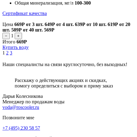
Общая минерализация, мг/л
100-300
Сертификат качества
Цена
669Р
от 3 шт.
649Р
от 4 шт.
639Р
от 10 шт.
619Р
от 20
шт.
589Р
от 40 шт.
569Р
1
−
+
Итого
669Р
Купить воду
1
2
3
Наши специалисты на связи круглосуточно, без выходных!
Расскажу о действующих акциях и скидках,
помогу определиться с выбором и приму заказ
Дарья Колесникова
Менеджер по продажам воды
voda@roscooler.ru
Позвоните мне
+7 (495) 230 58 57