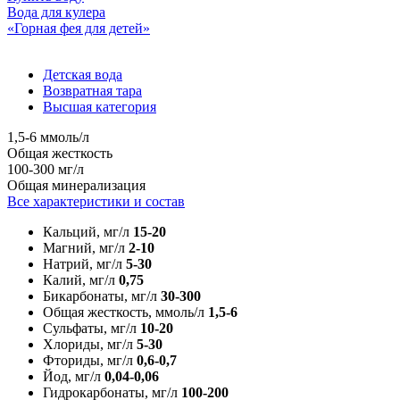
Вода для кулера
«Горная фея для детей»
Детская вода
Возвратная тара
Высшая категория
1,5-6 ммоль/л
Общая жесткость
100-300 мг/л
Общая минерализация
Все характеристики и состав
Кальций, мг/л
15-20
Магний, мг/л
2-10
Натрий, мг/л
5-30
Калий, мг/л
0,75
Бикарбонаты, мг/л
30-300
Общая жесткость, ммоль/л
1,5-6
Сульфаты, мг/л
10-20
Хлориды, мг/л
5-30
Фториды, мг/л
0,6-0,7
Йод, мг/л
0,04-0,06
Гидрокарбонаты, мг/л
100-200