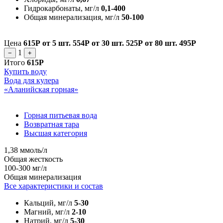
Гидрокарбонаты, мг/л
0,1-400
Общая минерализация, мг/л
50-100
Цена
615Р
от 5 шт.
554Р
от 30 шт.
525Р
от 80 шт.
495Р
1
−
+
Итого
615Р
Купить воду
Вода для кулера
«Аланийская горная»
Горная питьевая вода
Возвратная тара
Высшая категория
1,38 ммоль/л
Общая жесткость
100-300 мг/л
Общая минерализация
Все характеристики и состав
Кальций, мг/л
5-30
Магний, мг/л
2-10
Натрий, мг/л
5-30