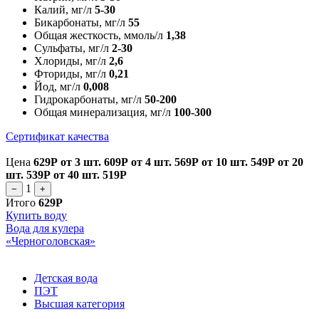
Калий, мг/л
5-30
Бикарбонаты, мг/л
55
Общая жесткость, ммоль/л
1,38
Сульфаты, мг/л
2-30
Хлориды, мг/л
2,6
Фториды, мг/л
0,21
Йод, мг/л
0,008
Гидрокарбонаты, мг/л
50-200
Общая минерализация, мг/л
100-300
Сертификат качества
Цена
629Р
от 3 шт.
609Р
от 4 шт.
569Р
от 10 шт.
549Р
от 20
шт.
539Р
от 40 шт.
519Р
1
−
+
Итого
629Р
Купить воду
Вода для кулера
«Черноголовская»
Детская вода
ПЭТ
Высшая категория