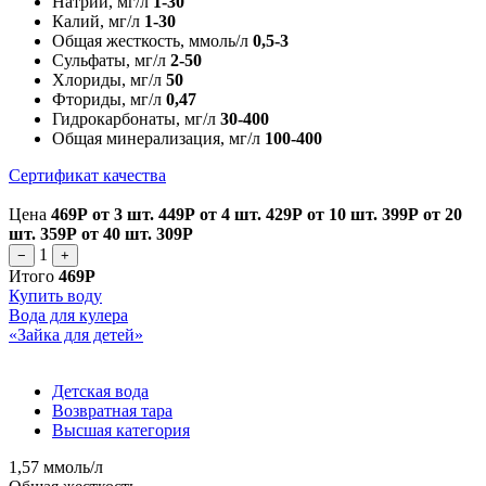
Натрий, мг/л
1-30
Калий, мг/л
1-30
Общая жесткость, ммоль/л
0,5-3
Сульфаты, мг/л
2-50
Хлориды, мг/л
50
Фториды, мг/л
0,47
Гидрокарбонаты, мг/л
30-400
Общая минерализация, мг/л
100-400
Сертификат качества
Цена
469Р
от 3 шт.
449Р
от 4 шт.
429Р
от 10 шт.
399Р
от 20
шт.
359Р
от 40 шт.
309Р
1
−
+
Итого
469Р
Купить воду
Вода для кулера
«Зайка для детей»
Детская вода
Возвратная тара
Высшая категория
1,57 ммоль/л