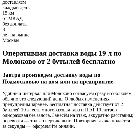
доставляем
Требования:
каждый день
Хорошее знание 1С
15 км
Умение работать с постоянными клиентами, вести
от МКАД
первичный документооборот
без доплаты
Ответственное отношение к работе
8
лет на рынке
Условия:
Москвы
З/п 32000-50000 руб.
Оперативная доставка воды 19 л по
Полный рабочий день
Молоково от 2 бутылей бесплатно
График 5/2
Оформление по ТК РФ
Завтра произведем доставку воды по
Добавить отзыв
Подмосковью на дом или на предприятие.
Удобный интервал для Молоково согласуем сразу и соблюдём;
обычно это следующий день. О любых изменениях
предупредим заранее. Бесплатная доставка действует от 2
бутылей 19 л; есть многоразовая тара и ПЭТ 19 литров
одноразовая без залога. Занесём на этаж, аккуратно расставим;
Опубликовать
перевозка — только вертикально. Повторная заявка подаётся
за секунды — оформляйте онлайн.
отзыв от клиента