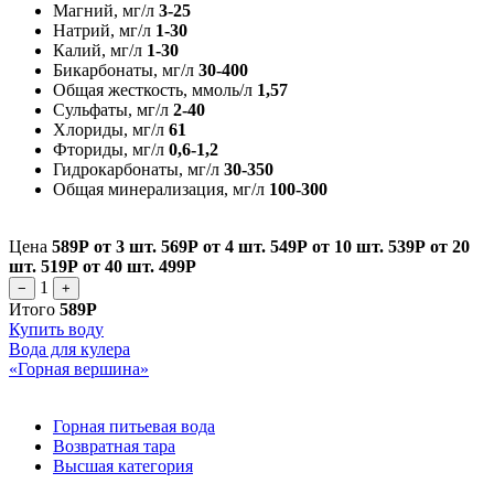
Магний, мг/л
3-25
Натрий, мг/л
1-30
Калий, мг/л
1-30
Бикарбонаты, мг/л
30-400
Общая жесткость, ммоль/л
1,57
Сульфаты, мг/л
2-40
Хлориды, мг/л
61
Фториды, мг/л
0,6-1,2
Гидрокарбонаты, мг/л
30-350
Общая минерализация, мг/л
100-300
Цена
589Р
от 3 шт.
569Р
от 4 шт.
549Р
от 10 шт.
539Р
от 20
шт.
519Р
от 40 шт.
499Р
1
−
+
Итого
589Р
Купить воду
Вода для кулера
«Горная вершина»
Горная питьевая вода
Возвратная тара
Высшая категория