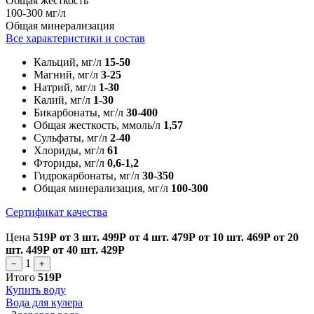
Общая жесткость
100-300 мг/л
Общая минерализация
Все характеристики и состав
Кальций, мг/л
15-50
Магний, мг/л
3-25
Натрий, мг/л
1-30
Калий, мг/л
1-30
Бикарбонаты, мг/л
30-400
Общая жесткость, ммоль/л
1,57
Сульфаты, мг/л
2-40
Хлориды, мг/л
61
Фториды, мг/л
0,6-1,2
Гидрокарбонаты, мг/л
30-350
Общая минерализация, мг/л
100-300
Сертификат качества
Цена
519Р
от 3 шт.
499Р
от 4 шт.
479Р
от 10 шт.
469Р
от 20
шт.
449Р
от 40 шт.
429Р
1
−
+
Итого
519Р
Купить воду
Вода для кулера