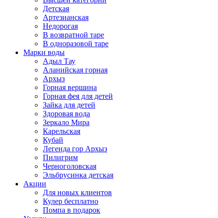
Детская
Артезианская
Недорогая
В возвратной таре
В одноразовой таре
Марки воды
Адыл Тау
Аланийская горная
Архыз
Горная вершина
Горная фея для детей
Зайка для детей
Здоровая вода
Зеркало Мира
Карельская
Кубай
Легенда гор Архыз
Пилигрим
Черноголовская
Эльбрусинка детская
Акции
Для новых клиентов
Кулер бесплатно
Помпа в подарок