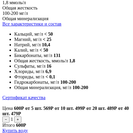
1,8 ммоль/л
Общая жесткость
100-200 мг/л
Общая минерализация
Все характеристики и состав
Кальций, мг/л
< 50
Магний, мг/л
< 25
Натрий, мг/л
10,4
Калий, мг/л
< 50
Бикарбонаты, мг/л
131
Общая жесткость, ммоль/л
1,8
Сульфаты, мг/л
16
Хлориды, мг/л
6,9
Фториды, мг/л
< 0,1
Гидрокарбонаты, мг/л
100-200
Общая минерализация, мг/л
100-200
Сертификат качества
Цена
600Р
от 5 шт.
569Р
от 10 шт.
499Р
от 20 шт.
489Р
от 40
шт.
479Р
1
−
+
Итого
600Р
Купить воду