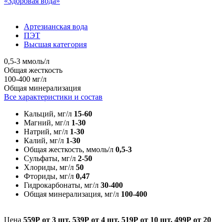
«Здоровая вода»
Артезианская вода
ПЭТ
Высшая категория
0,5-3 ммоль/л
Общая жесткость
100-400 мг/л
Общая минерализация
Все характеристики и состав
Кальций, мг/л
15-60
Магний, мг/л
1-30
Натрий, мг/л
1-30
Калий, мг/л
1-30
Общая жесткость, ммоль/л
0,5-3
Сульфаты, мг/л
2-50
Хлориды, мг/л
50
Фториды, мг/л
0,47
Гидрокарбонаты, мг/л
30-400
Общая минерализация, мг/л
100-400
Цена
559Р
от 3 шт.
539Р
от 4 шт.
519Р
от 10 шт.
499Р
от 20