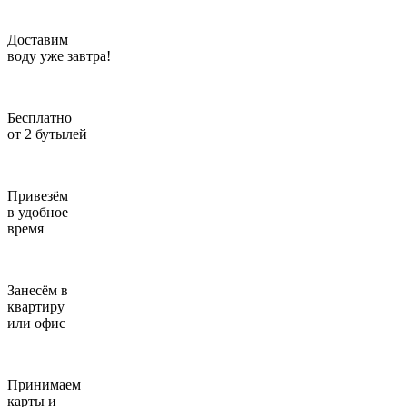
Введите адрес
Доставим
воду уже завтра!
отправим через 1 минуту
Отправить
Бесплатно
от 2 бутылей
Привезём
в удобное
время
Занесём в
квартиру
или офис
Принимаем
карты и