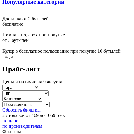
Популярные категории
Светлана Москва
У меня долго пустовала квартира, никак не доходили руки
Доставка от 2 бутылей
начать ремонт. От подруги узнала, что ванную комнату ей
бесплатно
ремонтировала эта компания. В тот же день позвонила и
вызвала замерщика. И теперь, когда ремонт ванной комнаты
Помпа в подарок при покупке
закончен, могу точно сказать, что с выбором компании не
от 3 бутылей
ошиблась. Мастер сделал именно то, что я хотела, красиво и в
тоже время качественно. Да и по цене не обманули - все
Кулер в бесплатное пользование при покупке 10 бутылей
получилось как и договаривались изначально
воды
Обработка персональных данных
Прайс-лист
Я ознакомлен с соглашением и согласен на обработку
Цены и наличие на 9 августа
персональных данных.
Согласен
Не согласен
Сбросить фильтры
25 товаров от 469 до 1069 руб.
Ваш запрос отпрален
по цене
по производителям
Ок
Фильтры