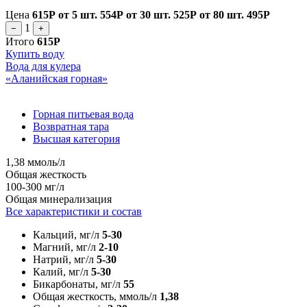
Цена
615Р
от 5 шт.
554Р
от 30 шт.
525Р
от 80 шт.
495Р
1
−
+
Итого
615Р
Купить воду
Вода для кулера
«Аланийская горная»
Горная питьевая вода
Возвратная тара
Высшая категория
1,38 ммоль/л
Общая жесткость
100-300 мг/л
Общая минерализация
Все характеристики и состав
Кальций, мг/л
5-30
Магний, мг/л
2-10
Натрий, мг/л
5-30
Калий, мг/л
5-30
Бикарбонаты, мг/л
55
Общая жесткость, ммоль/л
1,38