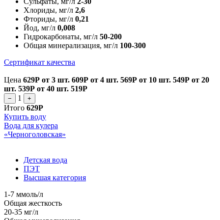
Сульфаты, мг/л
2-30
Хлориды, мг/л
2,6
Фториды, мг/л
0,21
Йод, мг/л
0,008
Гидрокарбонаты, мг/л
50-200
Общая минерализация, мг/л
100-300
Сертификат качества
Цена
629Р
от 3 шт.
609Р
от 4 шт.
569Р
от 10 шт.
549Р
от 20
шт.
539Р
от 40 шт.
519Р
1
−
+
Итого
629Р
Купить воду
Вода для кулера
«Черноголовская»
Детская вода
ПЭТ
Высшая категория
1-7 ммоль/л
Общая жесткость
20-35 мг/л