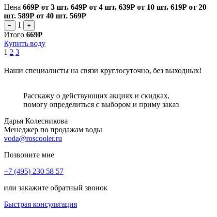
Цена
669Р
от 3 шт.
649Р
от 4 шт.
639Р
от 10 шт.
619Р
от 20
шт.
589Р
от 40 шт.
569Р
1
−
+
Итого
669Р
Купить воду
1
2
3
Наши специалисты на связи круглосуточно, без выходных!
Расскажу о действующих акциях и скидках,
помогу определиться с выбором и приму заказ
Дарья Колесникова
Менеджер по продажам воды
voda@roscooler.ru
Позвоните мне
+7 (495) 230 58 57
или закажите обратный звонок
Быстрая консультация