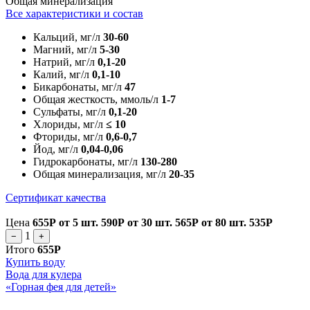
Общая минерализация
Все характеристики и состав
Кальций, мг/л
30-60
Магний, мг/л
5-30
Натрий, мг/л
0,1-20
Калий, мг/л
0,1-10
Бикарбонаты, мг/л
47
Общая жесткость, ммоль/л
1-7
Сульфаты, мг/л
0,1-20
Хлориды, мг/л
≤ 10
Фториды, мг/л
0,6-0,7
Йод, мг/л
0,04-0,06
Гидрокарбонаты, мг/л
130-280
Общая минерализация, мг/л
20-35
Сертификат качества
Цена
655Р
от 5 шт.
590Р
от 30 шт.
565Р
от 80 шт.
535Р
1
−
+
Итого
655Р
Купить воду
Вода для кулера
«Горная фея для детей»