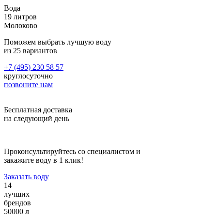
что несмотря на инертность полимеров, диффузия молекул
Вода
корпуса в жидкость всё же происходит, и она тем интенсивнее,
19 литров
чем выше температура воздуха. Длительное хранение жидкостей
Молоково
в бутылях 19 литров допустимо при температуре не выше
+20°C, без контакта с прямым солнечным светом.
Поможем выбрать лучшую воду
из 25 вариантов
Задать вопрос
+7 (495) 230 58 57
Скидка до 100% на установку
круглосуточно
позвоните нам
Ищите модели, участвующие в акции, и закажите установку
кондиционера с хорошей скидкой!
Бесплатная доставка
Наши вакансии
на следующий день
Оператор ПК 1С
Проконсультируйтесь со специалистом и
Обязанности:
закажите воду в 1 клик!
Приём входящих звонков и оперативная помощь клиентам
Заказать воду
Работа с постоянными клиентами
14
Работа с базой данных
лучших
Работа с дебиторской задолженностью
брендов
Оформление первичной бухгалтерской документации
50000 л