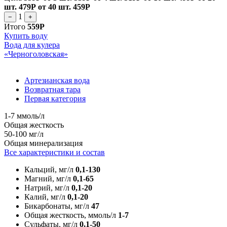
шт.
479Р
от 40 шт.
459Р
1
−
+
Итого
559Р
Купить воду
Вода для кулера
«Черноголовская»
Артезианская вода
Возвратная тара
Первая категория
1-7 ммоль/л
Общая жесткость
50-100 мг/л
Общая минерализация
Все характеристики и состав
Кальций, мг/л
0,1-130
Магний, мг/л
0,1-65
Натрий, мг/л
0,1-20
Калий, мг/л
0,1-20
Бикарбонаты, мг/л
47
Общая жесткость, ммоль/л
1-7
Сульфаты, мг/л
0,1-50