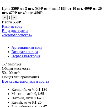
Цена
559Р
от 3 шт.
539Р
от 4 шт.
519Р
от 10 шт.
499Р
от 20
шт.
479Р
от 40 шт.
459Р
1
−
+
Итого
559Р
Купить воду
Вода для кулера
«Черноголовская»
Артезианская вода
Возвратная тара
Первая категория
1-7 ммоль/л
Общая жесткость
50-100 мг/л
Общая минерализация
Все характеристики и состав
Кальций, мг/л
0,1-130
Магний, мг/л
0,1-65
Натрий, мг/л
0,1-20
Калий, мг/л
0,1-20
Бикарбонаты, мг/л
47