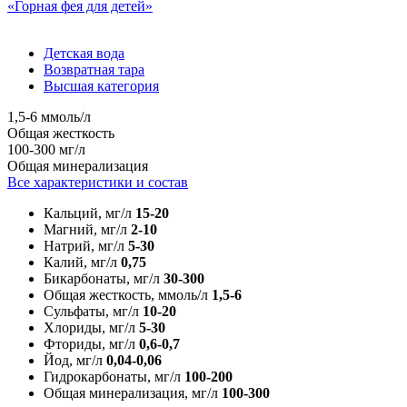
«Горная фея для детей»
Детская вода
Возвратная тара
Высшая категория
1,5-6 ммоль/л
Общая жесткость
100-300 мг/л
Общая минерализация
Все характеристики и состав
Кальций, мг/л
15-20
Магний, мг/л
2-10
Натрий, мг/л
5-30
Калий, мг/л
0,75
Бикарбонаты, мг/л
30-300
Общая жесткость, ммоль/л
1,5-6
Сульфаты, мг/л
10-20
Хлориды, мг/л
5-30
Фториды, мг/л
0,6-0,7
Йод, мг/л
0,04-0,06
Гидрокарбонаты, мг/л
100-200
Общая минерализация, мг/л
100-300