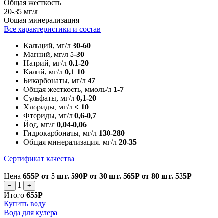
Общая жесткость
20-35 мг/л
Общая минерализация
Все характеристики и состав
Кальций, мг/л
30-60
Магний, мг/л
5-30
Натрий, мг/л
0,1-20
Калий, мг/л
0,1-10
Бикарбонаты, мг/л
47
Общая жесткость, ммоль/л
1-7
Сульфаты, мг/л
0,1-20
Хлориды, мг/л
≤ 10
Фториды, мг/л
0,6-0,7
Йод, мг/л
0,04-0,06
Гидрокарбонаты, мг/л
130-280
Общая минерализация, мг/л
20-35
Сертификат качества
Цена
655Р
от 5 шт.
590Р
от 30 шт.
565Р
от 80 шт.
535Р
1
−
+
Итого
655Р
Купить воду
Вода для кулера