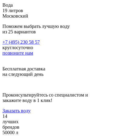
что несмотря на инертность полимеров, диффузия молекул
Вода
корпуса в жидкость всё же происходит, и она тем интенсивнее,
19 литров
чем выше температура воздуха. Длительное хранение жидкостей
Московский
в бутылях 19 литров допустимо при температуре не выше
+20°C, без контакта с прямым солнечным светом.
Поможем выбрать лучшую воду
из 25 вариантов
Задать вопрос
+7 (495) 230 58 57
Скидка до 100% на установку
круглосуточно
позвоните нам
Ищите модели, участвующие в акции, и закажите установку
кондиционера с хорошей скидкой!
Бесплатная доставка
Наши вакансии
на следующий день
Оператор ПК 1С
Проконсультируйтесь со специалистом и
Обязанности:
закажите воду в 1 клик!
Приём входящих звонков и оперативная помощь клиентам
Заказать воду
Работа с постоянными клиентами
14
Работа с базой данных
лучших
Работа с дебиторской задолженностью
брендов
Оформление первичной бухгалтерской документации
50000 л