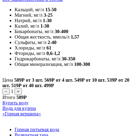
Кальций, мг/л
15-50
Магний, мг/л
3-25
Натрий, мг/л
1-30
Калий, мг/л
1-30
Бикарбонаты, мг/л
30-400
Общая жесткость, ммоль/л
1,57
Сульфаты, мг/л
2-40
Хлориды, мг/л
61
Фториды, мг/л
0,6-1,2
Гидрокарбонаты, мг/л
30-350
Общая минерализация, мг/л
100-300
Цена
589Р
от 3 шт.
569Р
от 4 шт.
549Р
от 10 шт.
539Р
от 20
шт.
519Р
от 40 шт.
499Р
1
−
+
Итого
589Р
Купить воду
Вода для кулера
«Горная вершина»
Горная питьевая вода
Возвратная тара