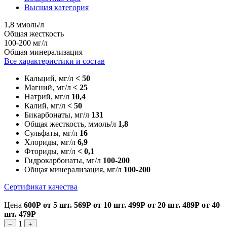
Высшая категория
1,8 ммоль/л
Общая жесткость
100-200 мг/л
Общая минерализация
Все характеристики и состав
Кальций, мг/л
< 50
Магний, мг/л
< 25
Натрий, мг/л
10,4
Калий, мг/л
< 50
Бикарбонаты, мг/л
131
Общая жесткость, ммоль/л
1,8
Сульфаты, мг/л
16
Хлориды, мг/л
6,9
Фториды, мг/л
< 0,1
Гидрокарбонаты, мг/л
100-200
Общая минерализация, мг/л
100-200
Сертификат качества
Цена
600Р
от 5 шт.
569Р
от 10 шт.
499Р
от 20 шт.
489Р
от 40
шт.
479Р
1
−
+