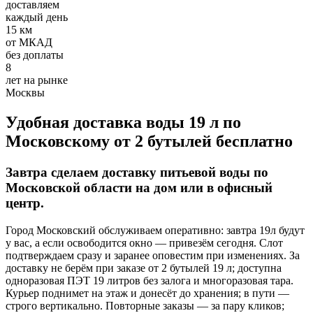
доставляем
Требования:
каждый день
Хорошее знание 1С
15 км
Умение работать с постоянными клиентами, вести
от МКАД
первичный документооборот
без доплаты
Ответственное отношение к работе
8
лет на рынке
Условия:
Москвы
З/п 32000-50000 руб.
Удобная доставка воды 19 л по
Полный рабочий день
Московскому от 2 бутылей бесплатно
График 5/2
Оформление по ТК РФ
Завтра сделаем доставку питьевой воды по
Добавить отзыв
Московской области на дом или в офисный
центр.
Город Московский обслуживаем оперативно: завтра 19л будут
у вас, а если освободится окно — привезём сегодня. Слот
подтверждаем сразу и заранее оповестим при изменениях. За
доставку не берём при заказе от 2 бутылей 19 л; доступна
Опубликовать
одноразовая ПЭТ 19 литров без залога и многоразовая тара.
Курьер поднимет на этаж и донесёт до хранения; в пути —
строго вертикально. Повторные заказы — за пару кликов;
отзыв от клиента