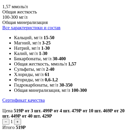
1,57 ммоль/л
Общая жесткость
100-300 мг/л
Общая минерализация
Все характеристики и состав
Кальций, мг/л
15-50
Магний, мг/л
3-25
Натрий, мг/л
1-30
Калий, мг/л
1-30
Бикарбонаты, мг/л
30-400
Общая жесткость, ммоль/л
1,57
Сульфаты, мг/л
2-40
Хлориды, мг/л
61
Фториды, мг/л
0,6-1,2
Гидрокарбонаты, мг/л
30-350
Общая минерализация, мг/л
100-300
Сертификат качества
Цена
519Р
от 3 шт.
499Р
от 4 шт.
479Р
от 10 шт.
469Р
от 20
шт.
449Р
от 40 шт.
429Р
1
−
+
Итого
519Р