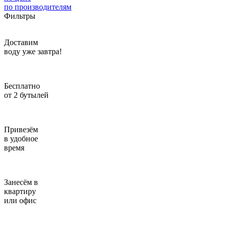
по производителям
Введите адрес
Фильтры
отправим через 1 минуту
Доставим
воду уже завтра!
Отправить
Бесплатно
от 2 бутылей
Привезём
в удобное
время
Занесём в
квартиру
или офис