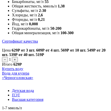
Бикарбонаты, мг/л
55
Общая жесткость, ммоль/л
1,38
Сульфаты, мг/л
2-30
Хлориды, мг/л
2,6
Фториды, мг/л
0,21
Йод, мг/л
0,008
Гидрокарбонаты, мг/л
50-200
Общая минерализация, мг/л
100-300
Сертификат качества
Цена
629Р
от 3 шт.
609Р
от 4 шт.
569Р
от 10 шт.
549Р
от 20
шт.
539Р
от 40 шт.
519Р
1
−
+
Итого
629Р
Купить воду
Вода для кулера
«Черноголовская»
Детская вода
ПЭТ
Высшая категория
1-7 ммоль/л