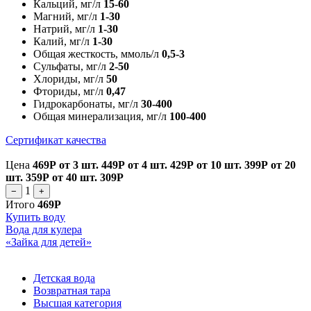
Кальций, мг/л
15-60
Магний, мг/л
1-30
Натрий, мг/л
1-30
Калий, мг/л
1-30
Общая жесткость, ммоль/л
0,5-3
Сульфаты, мг/л
2-50
Хлориды, мг/л
50
Фториды, мг/л
0,47
Гидрокарбонаты, мг/л
30-400
Общая минерализация, мг/л
100-400
Сертификат качества
Цена
469Р
от 3 шт.
449Р
от 4 шт.
429Р
от 10 шт.
399Р
от 20
шт.
359Р
от 40 шт.
309Р
1
−
+
Итого
469Р
Купить воду
Вода для кулера
«Зайка для детей»
Детская вода
Возвратная тара
Высшая категория