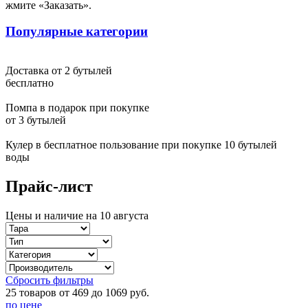
жмите «Заказать».
Светлана Москва
Популярные категории
У меня долго пустовала квартира, никак не доходили руки
начать ремонт. От подруги узнала, что ванную комнату ей
ремонтировала эта компания. В тот же день позвонила и
вызвала замерщика. И теперь, когда ремонт ванной комнаты
Доставка от 2 бутылей
закончен, могу точно сказать, что с выбором компании не
бесплатно
ошиблась. Мастер сделал именно то, что я хотела, красиво и в
тоже время качественно. Да и по цене не обманули - все
Помпа в подарок при покупке
получилось как и договаривались изначально
от 3 бутылей
Обработка персональных данных
Кулер в бесплатное пользование при покупке 10 бутылей
воды
Я ознакомлен с соглашением и согласен на обработку
Прайс-лист
персональных данных.
Согласен
Цены и наличие на 10 августа
Не согласен
Ваш запрос отпрален
Сбросить фильтры
25 товаров от 469 до 1069 руб.
Ок
по цене