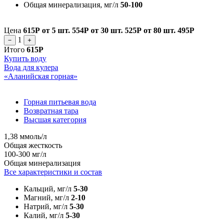
Общая минерализация, мг/л
50-100
Цена
615Р
от 5 шт.
554Р
от 30 шт.
525Р
от 80 шт.
495Р
1
−
+
Итого
615Р
Купить воду
Вода для кулера
«Аланийская горная»
Горная питьевая вода
Возвратная тара
Высшая категория
1,38 ммоль/л
Общая жесткость
100-300 мг/л
Общая минерализация
Все характеристики и состав
Кальций, мг/л
5-30
Магний, мг/л
2-10
Натрий, мг/л
5-30
Калий, мг/л
5-30