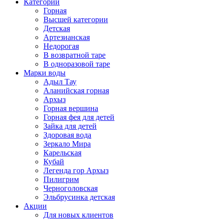
Категории
Горная
Высшей категории
Детская
Артезианская
Недорогая
В возвратной таре
В одноразовой таре
Марки воды
Адыл Тау
Аланийская горная
Архыз
Горная вершина
Горная фея для детей
Зайка для детей
Здоровая вода
Зеркало Мира
Карельская
Кубай
Легенда гор Архыз
Пилигрим
Черноголовская
Эльбрусинка детская
Акции
Для новых клиентов