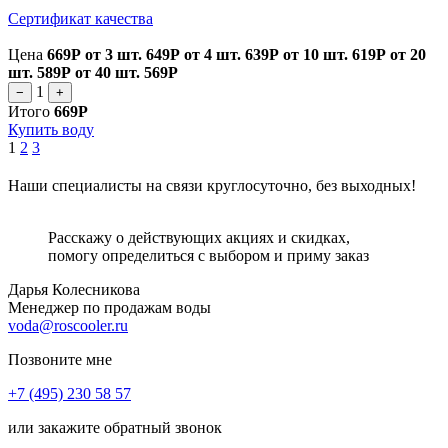
Сертификат качества
Цена
669Р
от 3 шт.
649Р
от 4 шт.
639Р
от 10 шт.
619Р
от 20
шт.
589Р
от 40 шт.
569Р
1
−
+
Итого
669Р
Купить воду
1
2
3
Наши специалисты на связи круглосуточно, без выходных!
Расскажу о действующих акциях и скидках,
помогу определиться с выбором и приму заказ
Дарья Колесникова
Менеджер по продажам воды
voda@roscooler.ru
Позвоните мне
+7 (495) 230 58 57
или закажите обратный звонок