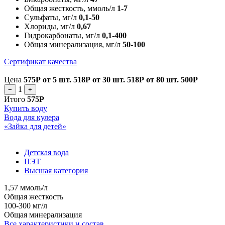
Общая жесткость, ммоль/л
1-7
Сульфаты, мг/л
0,1-50
Хлориды, мг/л
0,67
Гидрокарбонаты, мг/л
0,1-400
Общая минерализация, мг/л
50-100
Сертификат качества
Цена
575Р
от 5 шт.
518Р
от 30 шт.
518Р
от 80 шт.
500Р
1
−
+
Итого
575Р
Купить воду
Вода для кулера
«Зайка для детей»
Детская вода
ПЭТ
Высшая категория
1,57 ммоль/л
Общая жесткость
100-300 мг/л
Общая минерализация
Все характеристики и состав