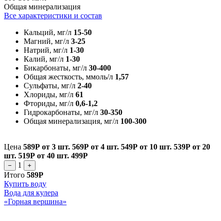
Общая минерализация
Все характеристики и состав
Кальций, мг/л
15-50
Магний, мг/л
3-25
Натрий, мг/л
1-30
Калий, мг/л
1-30
Бикарбонаты, мг/л
30-400
Общая жесткость, ммоль/л
1,57
Сульфаты, мг/л
2-40
Хлориды, мг/л
61
Фториды, мг/л
0,6-1,2
Гидрокарбонаты, мг/л
30-350
Общая минерализация, мг/л
100-300
Цена
589Р
от 3 шт.
569Р
от 4 шт.
549Р
от 10 шт.
539Р
от 20
шт.
519Р
от 40 шт.
499Р
1
−
+
Итого
589Р
Купить воду
Вода для кулера
«Горная вершина»