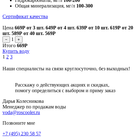
Гидрокарбонаты, мг/л
100-200
Общая минерализация, мг/л
100-300
Сертификат качества
Цена
669Р
от 3 шт.
649Р
от 4 шт.
639Р
от 10 шт.
619Р
от 20
шт.
589Р
от 40 шт.
569Р
1
−
+
Итого
669Р
Купить воду
1
2
3
Наши специалисты на связи круглосуточно, без выходных!
Расскажу о действующих акциях и скидках,
помогу определиться с выбором и приму заказ
Дарья Колесникова
Менеджер по продажам воды
voda@roscooler.ru
Позвоните мне
+7 (495) 230 58 57