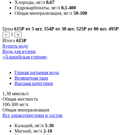
Хлориды, мг/л
0,67
Гидрокарбонаты, мг/л
0,1-400
Общая минерализация, мг/л
50-100
Цена
615Р
от 5 шт.
554Р
от 30 шт.
525Р
от 80 шт.
495Р
1
−
+
Итого
615Р
Купить воду
Вода для кулера
«Аланийская горная»
Горная питьевая вода
Возвратная тара
Высшая категория
1,38 ммоль/л
Общая жесткость
100-300 мг/л
Общая минерализация
Все характеристики и состав
Кальций, мг/л
5-30
Магний, мг/л
2-10