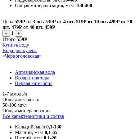
Общая минерализация, мг/л
100-400
Цена
559Р
от 3 шт.
539Р
от 4 шт.
519Р
от 10 шт.
499Р
от 20
шт.
479Р
от 40 шт.
459Р
1
−
+
Итого
559Р
Купить воду
Вода для кулера
«Черноголовская»
Артезианская вода
Возвратная тара
Первая категория
1-7 ммоль/л
Общая жесткость
50-100 мг/л
Общая минерализация
Все характеристики и состав
Кальций, мг/л
0,1-130
Магний, мг/л
0,1-65
Натрий, мг/л
0,1-20