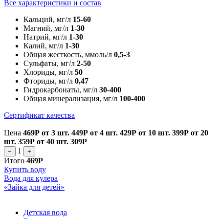
Все характеристики и состав
Кальций, мг/л
15-60
Магний, мг/л
1-30
Натрий, мг/л
1-30
Калий, мг/л
1-30
Общая жесткость, ммоль/л
0,5-3
Сульфаты, мг/л
2-50
Хлориды, мг/л
50
Фториды, мг/л
0,47
Гидрокарбонаты, мг/л
30-400
Общая минерализация, мг/л
100-400
Сертификат качества
Цена
469Р
от 3 шт.
449Р
от 4 шт.
429Р
от 10 шт.
399Р
от 20
шт.
359Р
от 40 шт.
309Р
1
−
+
Итого
469Р
Купить воду
Вода для кулера
«Зайка для детей»
Детская вода