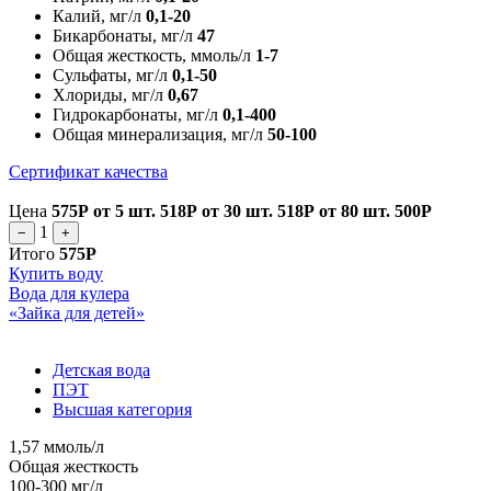
Калий, мг/л
0,1-20
Бикарбонаты, мг/л
47
Общая жесткость, ммоль/л
1-7
Сульфаты, мг/л
0,1-50
Хлориды, мг/л
0,67
Гидрокарбонаты, мг/л
0,1-400
Общая минерализация, мг/л
50-100
Сертификат качества
Цена
575Р
от 5 шт.
518Р
от 30 шт.
518Р
от 80 шт.
500Р
1
−
+
Итого
575Р
Купить воду
Вода для кулера
«Зайка для детей»
Детская вода
ПЭТ
Высшая категория
1,57 ммоль/л
Общая жесткость
100-300 мг/л