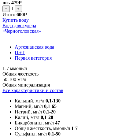
шт.
479Р
1
−
+
Итого
600Р
Купить воду
Вода для кулера
«Черноголовская»
Артезианская вода
ПЭТ
Первая категория
1-7 ммоль/л
Общая жесткость
50-100 мг/л
Общая минерализация
Все характеристики и состав
Кальций, мг/л
0,1-130
Магний, мг/л
0,1-65
Натрий, мг/л
0,1-20
Калий, мг/л
0,1-20
Бикарбонаты, мг/л
47
Общая жесткость, ммоль/л
1-7
Сульфаты, мг/л
0,1-50