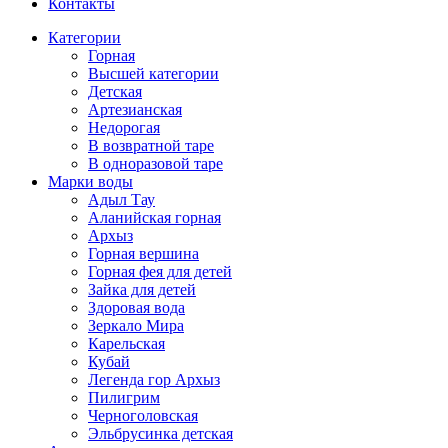
Контакты
Категории
Горная
Высшей категории
Детская
Артезианская
Недорогая
В возвратной таре
В одноразовой таре
Марки воды
Адыл Тау
Аланийская горная
Архыз
Горная вершина
Горная фея для детей
Зайка для детей
Здоровая вода
Зеркало Мира
Карельская
Кубай
Легенда гор Архыз
Пилигрим
Черноголовская
Эльбрусинка детская