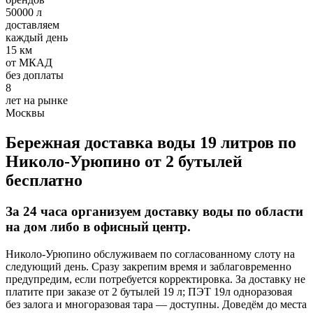
Требования:
50000 л
доставляем
Хорошее знание 1С
каждый день
Умение работать с постоянными клиентами, вести
15 км
первичный документооборот
от МКАД
Ответственное отношение к работе
без доплаты
8
Условия:
лет на рынке
Москвы
З/п 32000-50000 руб.
Полный рабочий день
График 5/2
Бережная доставка воды 19 литров по
Оформление по ТК РФ
Николо-Урюпино от 2 бутылей
бесплатно
Добавить отзыв
За 24 часа организуем доставку воды по области
на дом либо в офисный центр.
Николо-Урюпино обслуживаем по согласованному слоту на
следующий день. Сразу закрепим время и заблаговременно
Опубликовать
предупредим, если потребуется корректировка. За доставку не
платите при заказе от 2 бутылей 19 л; ПЭТ 19л одноразовая
без залога и многоразовая тара — доступны. Доведём до места
отзыв от клиента