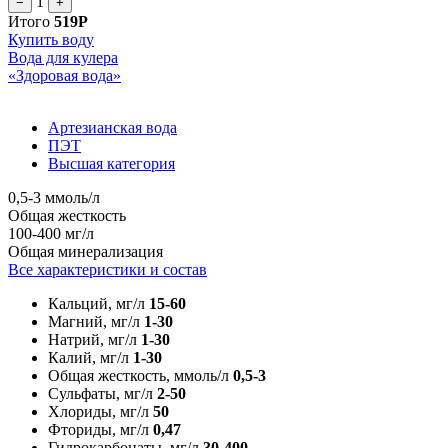
1
−
+
Итого
519Р
Купить воду
Вода для кулера
«Здоровая вода»
Артезианская вода
ПЭТ
Высшая категория
0,5-3 ммоль/л
Общая жесткость
100-400 мг/л
Общая минерализация
Все характеристики и состав
Кальций, мг/л
15-60
Магний, мг/л
1-30
Натрий, мг/л
1-30
Калий, мг/л
1-30
Общая жесткость, ммоль/л
0,5-3
Сульфаты, мг/л
2-50
Хлориды, мг/л
50
Фториды, мг/л
0,47
Гидрокарбонаты, мг/л
30-400