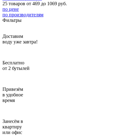
25 товаров от 469 до 1069 руб.
Введите адрес
по цене
по производителям
Фильтры
отправим через 1 минуту
Отправить
Доставим
воду уже завтра!
Бесплатно
от 2 бутылей
Привезём
в удобное
время
Занесём в
квартиру
или офис