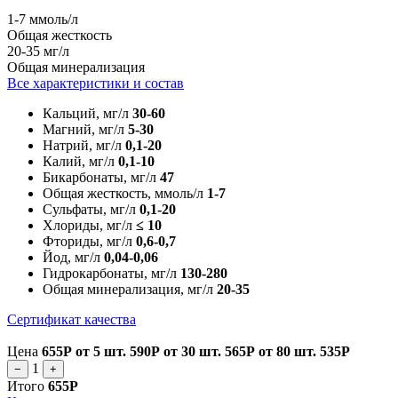
1-7 ммоль/л
Общая жесткость
20-35 мг/л
Общая минерализация
Все характеристики и состав
Кальций, мг/л
30-60
Магний, мг/л
5-30
Натрий, мг/л
0,1-20
Калий, мг/л
0,1-10
Бикарбонаты, мг/л
47
Общая жесткость, ммоль/л
1-7
Сульфаты, мг/л
0,1-20
Хлориды, мг/л
≤ 10
Фториды, мг/л
0,6-0,7
Йод, мг/л
0,04-0,06
Гидрокарбонаты, мг/л
130-280
Общая минерализация, мг/л
20-35
Сертификат качества
Цена
655Р
от 5 шт.
590Р
от 30 шт.
565Р
от 80 шт.
535Р
1
−
+
Итого
655Р