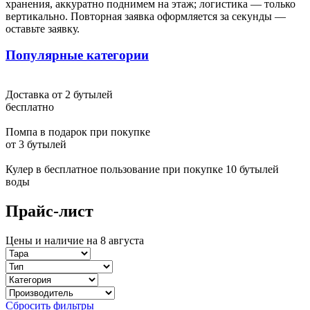
хранения, аккуратно поднимем на этаж; логистика — только
Светлана Москва
вертикально. Повторная заявка оформляется за секунды —
оставьте заявку.
У меня долго пустовала квартира, никак не доходили руки
начать ремонт. От подруги узнала, что ванную комнату ей
Популярные категории
ремонтировала эта компания. В тот же день позвонила и
вызвала замерщика. И теперь, когда ремонт ванной комнаты
закончен, могу точно сказать, что с выбором компании не
ошиблась. Мастер сделал именно то, что я хотела, красиво и в
Доставка от 2 бутылей
тоже время качественно. Да и по цене не обманули - все
бесплатно
получилось как и договаривались изначально
Помпа в подарок при покупке
от 3 бутылей
Обработка персональных данных
Кулер в бесплатное пользование при покупке 10 бутылей
Я ознакомлен с соглашением и согласен на обработку
воды
персональных данных.
Прайс-лист
Согласен
Цены и наличие на 8 августа
Не согласен
Ваш запрос отпрален
Ок
Сбросить фильтры