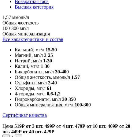
Возвратная тара
Высшая категория
1,57 ммоль/л
Общая жесткость
100-300 мг/л
Общая минерализация
Все характеристики и состав
Кальций, мг/л
15-50
Магний, мг/л
3-25
Натрий, мг/л
1-30
Калий, мг/л
1-30
Бикарбонаты, мг/л
30-400
Общая жесткость, ммоль/л
1,57
Сульфаты, мг/л
2-40
Хлориды, мг/л
61
Фториды, мг/л
0,6-1,2
Гидрокарбонаты, мг/л
30-350
Общая минерализация, мг/л
100-300
Сертификат качества
Цена
519Р
от 3 шт.
499Р
от 4 шт.
479Р
от 10 шт.
469Р
от 20
шт.
449Р
от 40 шт.
429Р