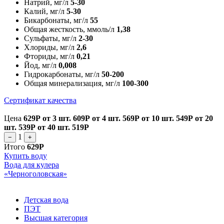
Натрий, мг/л
5-30
Калий, мг/л
5-30
Бикарбонаты, мг/л
55
Общая жесткость, ммоль/л
1,38
Сульфаты, мг/л
2-30
Хлориды, мг/л
2,6
Фториды, мг/л
0,21
Йод, мг/л
0,008
Гидрокарбонаты, мг/л
50-200
Общая минерализация, мг/л
100-300
Сертификат качества
Цена
629Р
от 3 шт.
609Р
от 4 шт.
569Р
от 10 шт.
549Р
от 20
шт.
539Р
от 40 шт.
519Р
1
−
+
Итого
629Р
Купить воду
Вода для кулера
«Черноголовская»
Детская вода
ПЭТ
Высшая категория