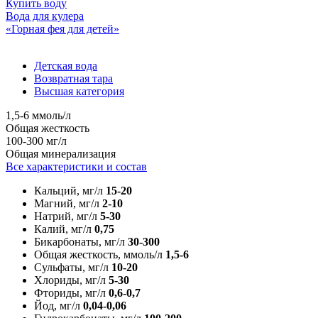
Купить воду
Вода для кулера
«Горная фея для детей»
Детская вода
Возвратная тара
Высшая категория
1,5-6 ммоль/л
Общая жесткость
100-300 мг/л
Общая минерализация
Все характеристики и состав
Кальций, мг/л
15-20
Магний, мг/л
2-10
Натрий, мг/л
5-30
Калий, мг/л
0,75
Бикарбонаты, мг/л
30-300
Общая жесткость, ммоль/л
1,5-6
Сульфаты, мг/л
10-20
Хлориды, мг/л
5-30
Фториды, мг/л
0,6-0,7
Йод, мг/л
0,04-0,06