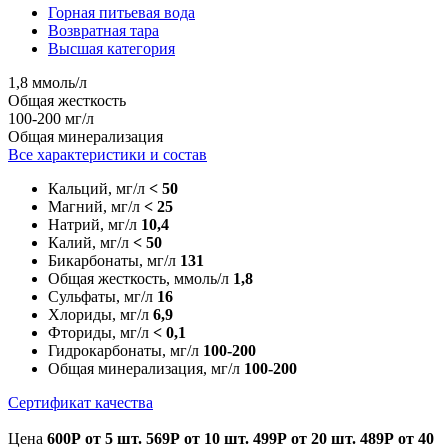
Горная питьевая вода
Возвратная тара
Высшая категория
1,8 ммоль/л
Общая жесткость
100-200 мг/л
Общая минерализация
Все характеристики и состав
Кальций, мг/л
< 50
Магний, мг/л
< 25
Натрий, мг/л
10,4
Калий, мг/л
< 50
Бикарбонаты, мг/л
131
Общая жесткость, ммоль/л
1,8
Сульфаты, мг/л
16
Хлориды, мг/л
6,9
Фториды, мг/л
< 0,1
Гидрокарбонаты, мг/л
100-200
Общая минерализация, мг/л
100-200
Сертификат качества
Цена
600Р
от 5 шт.
569Р
от 10 шт.
499Р
от 20 шт.
489Р
от 40