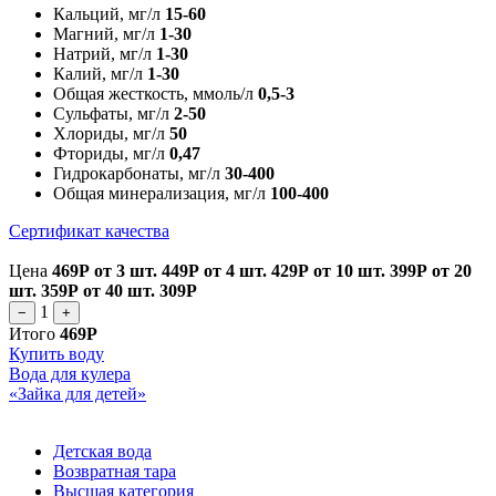
Кальций, мг/л
15-60
Магний, мг/л
1-30
Натрий, мг/л
1-30
Калий, мг/л
1-30
Общая жесткость, ммоль/л
0,5-3
Сульфаты, мг/л
2-50
Хлориды, мг/л
50
Фториды, мг/л
0,47
Гидрокарбонаты, мг/л
30-400
Общая минерализация, мг/л
100-400
Сертификат качества
Цена
469Р
от 3 шт.
449Р
от 4 шт.
429Р
от 10 шт.
399Р
от 20
шт.
359Р
от 40 шт.
309Р
1
−
+
Итого
469Р
Купить воду
Вода для кулера
«Зайка для детей»
Детская вода
Возвратная тара
Высшая категория