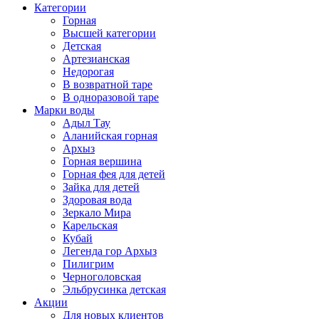
Категории
Горная
Высшей категории
Детская
Артезианская
Недорогая
В возвратной таре
В одноразовой таре
Марки воды
Адыл Тау
Аланийская горная
Архыз
Горная вершина
Горная фея для детей
Зайка для детей
Здоровая вода
Зеркало Мира
Карельская
Кубай
Легенда гор Архыз
Пилигрим
Черноголовская
Эльбрусинка детская
Акции
Для новых клиентов