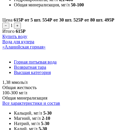
Общая минерализация, мг/л
50-100
Цена
615Р
от 5 шт.
554Р
от 30 шт.
525Р
от 80 шт.
495Р
1
−
+
Итого
615Р
Купить воду
Вода для кулера
«Аланийская горная»
Горная питьевая вода
Возвратная тара
Высшая категория
1,38 ммоль/л
Общая жесткость
100-300 мг/л
Общая минерализация
Все характеристики и состав
Кальций, мг/л
5-30
Магний, мг/л
2-10
Натрий, мг/л
5-30
Калий, мг/л
5-30