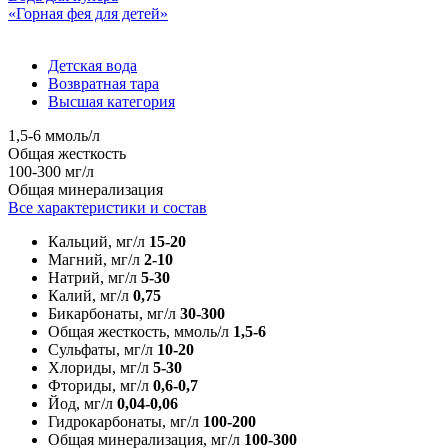
«Горная фея для детей»
Детская вода
Возвратная тара
Высшая категория
1,5-6 ммоль/л
Общая жесткость
100-300 мг/л
Общая минерализация
Все характеристики и состав
Кальций, мг/л
15-20
Магний, мг/л
2-10
Натрий, мг/л
5-30
Калий, мг/л
0,75
Бикарбонаты, мг/л
30-300
Общая жесткость, ммоль/л
1,5-6
Сульфаты, мг/л
10-20
Хлориды, мг/л
5-30
Фториды, мг/л
0,6-0,7
Йод, мг/л
0,04-0,06
Гидрокарбонаты, мг/л
100-200
Общая минерализация, мг/л
100-300