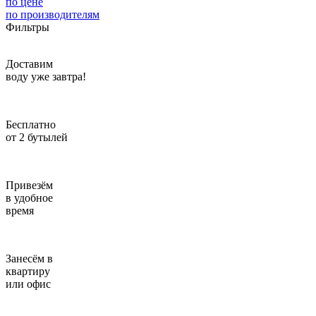
по цене
по производителям
Введите адрес
Фильтры
отправим через 1 минуту
Доставим
воду уже завтра!
Отправить
Бесплатно
от 2 бутылей
Привезём
в удобное
время
Занесём в
квартиру
или офис