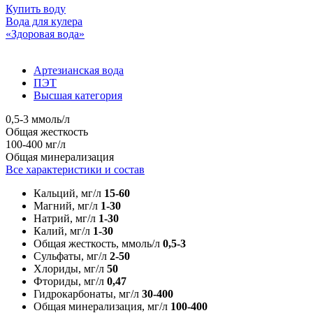
Купить воду
Вода для кулера
«Здоровая вода»
Артезианская вода
ПЭТ
Высшая категория
0,5-3 ммоль/л
Общая жесткость
100-400 мг/л
Общая минерализация
Все характеристики и состав
Кальций, мг/л
15-60
Магний, мг/л
1-30
Натрий, мг/л
1-30
Калий, мг/л
1-30
Общая жесткость, ммоль/л
0,5-3
Сульфаты, мг/л
2-50
Хлориды, мг/л
50
Фториды, мг/л
0,47
Гидрокарбонаты, мг/л
30-400
Общая минерализация, мг/л
100-400