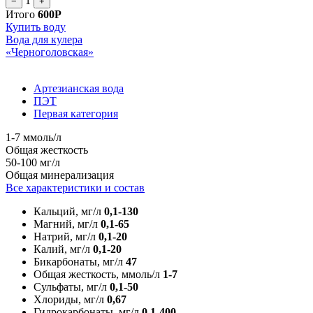
1
−
+
Итого
600Р
Купить воду
Вода для кулера
«Черноголовская»
Артезианская вода
ПЭТ
Первая категория
1-7 ммоль/л
Общая жесткость
50-100 мг/л
Общая минерализация
Все характеристики и состав
Кальций, мг/л
0,1-130
Магний, мг/л
0,1-65
Натрий, мг/л
0,1-20
Калий, мг/л
0,1-20
Бикарбонаты, мг/л
47
Общая жесткость, ммоль/л
1-7
Сульфаты, мг/л
0,1-50
Хлориды, мг/л
0,67
Гидрокарбонаты, мг/л
0,1-400