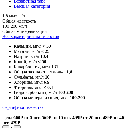
Возвратная тара
Высшая категория
1,8 ммоль/л
Общая жесткость
100-200 мг/л
Общая минерализация
Все характеристики и состав
Кальций, мг/л
< 50
Магний, мг/л
< 25
Натрий, мг/л
10,4
Калий, мг/л
< 50
Бикарбонаты, мг/л
131
Общая жесткость, ммоль/л
1,8
Сульфаты, мг/л
16
Хлориды, мг/л
6,9
Фториды, мг/л
< 0,1
Гидрокарбонаты, мг/л
100-200
Общая минерализация, мг/л
100-200
Сертификат качества
Цена
600Р
от 5 шт.
569Р
от 10 шт.
499Р
от 20 шт.
489Р
от 40
шт.
479Р