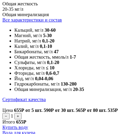
Общая жесткость
20-35 мг/л
Общая минерализация
Все характеристики и состав
Кальций, мг/л
30-60
Магний, мг/л
5-30
Натрий, мг/л
0,1-20
Калий, мг/л
0,1-10
Бикарбонаты, мг/л
47
Общая жесткость, ммоль/л
1-7
Сульфаты, мг/л
0,1-20
Хлориды, мг/л
≤ 10
Фториды, мг/л
0,6-0,7
Йод, мг/л
0,04-0,06
Гидрокарбонаты, мг/л
130-280
Общая минерализация, мг/л
20-35
Сертификат качества
Цена
655Р
от 5 шт.
590Р
от 30 шт.
565Р
от 80 шт.
535Р
1
−
+
Итого
655Р
Купить воду
Вода для кулера