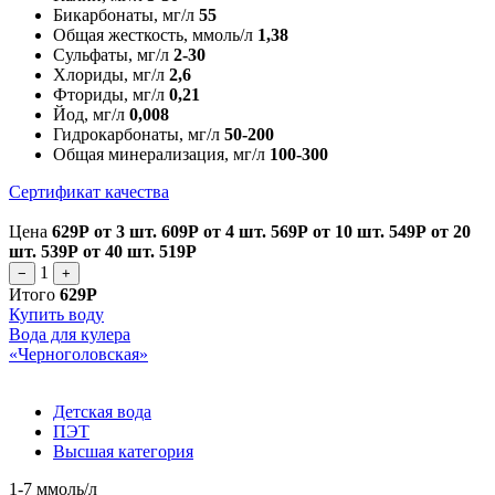
Бикарбонаты, мг/л
55
Общая жесткость, ммоль/л
1,38
Сульфаты, мг/л
2-30
Хлориды, мг/л
2,6
Фториды, мг/л
0,21
Йод, мг/л
0,008
Гидрокарбонаты, мг/л
50-200
Общая минерализация, мг/л
100-300
Сертификат качества
Цена
629Р
от 3 шт.
609Р
от 4 шт.
569Р
от 10 шт.
549Р
от 20
шт.
539Р
от 40 шт.
519Р
1
−
+
Итого
629Р
Купить воду
Вода для кулера
«Черноголовская»
Детская вода
ПЭТ
Высшая категория
1-7 ммоль/л