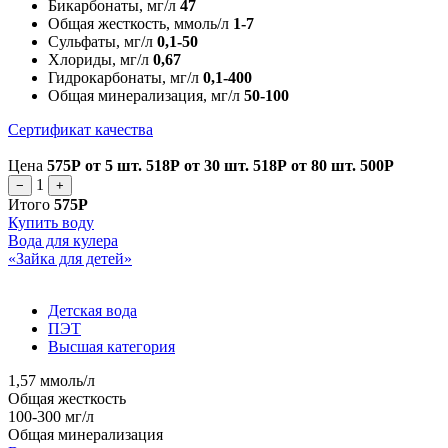
Бикарбонаты, мг/л
47
Общая жесткость, ммоль/л
1-7
Сульфаты, мг/л
0,1-50
Хлориды, мг/л
0,67
Гидрокарбонаты, мг/л
0,1-400
Общая минерализация, мг/л
50-100
Сертификат качества
Цена
575Р
от 5 шт.
518Р
от 30 шт.
518Р
от 80 шт.
500Р
1
−
+
Итого
575Р
Купить воду
Вода для кулера
«Зайка для детей»
Детская вода
ПЭТ
Высшая категория
1,57 ммоль/л
Общая жесткость
100-300 мг/л
Общая минерализация