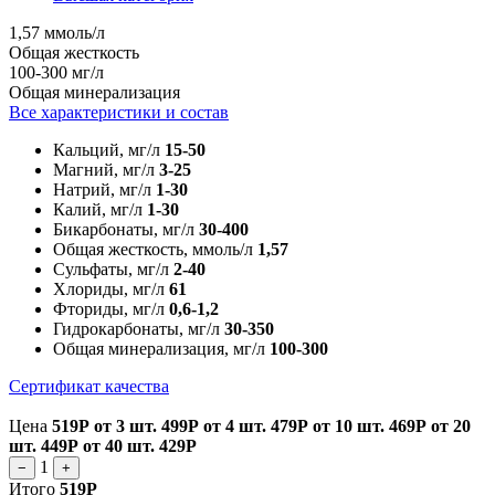
1,57 ммоль/л
Общая жесткость
100-300 мг/л
Общая минерализация
Все характеристики и состав
Кальций, мг/л
15-50
Магний, мг/л
3-25
Натрий, мг/л
1-30
Калий, мг/л
1-30
Бикарбонаты, мг/л
30-400
Общая жесткость, ммоль/л
1,57
Сульфаты, мг/л
2-40
Хлориды, мг/л
61
Фториды, мг/л
0,6-1,2
Гидрокарбонаты, мг/л
30-350
Общая минерализация, мг/л
100-300
Сертификат качества
Цена
519Р
от 3 шт.
499Р
от 4 шт.
479Р
от 10 шт.
469Р
от 20
шт.
449Р
от 40 шт.
429Р
1
−
+
Итого
519Р