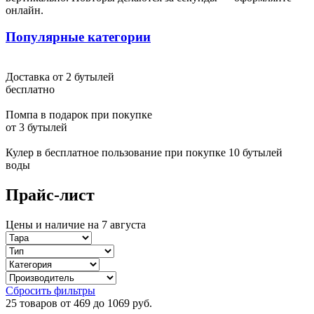
Светлана Москва
онлайн.
У меня долго пустовала квартира, никак не доходили руки
Популярные категории
начать ремонт. От подруги узнала, что ванную комнату ей
ремонтировала эта компания. В тот же день позвонила и
вызвала замерщика. И теперь, когда ремонт ванной комнаты
Доставка от 2 бутылей
закончен, могу точно сказать, что с выбором компании не
бесплатно
ошиблась. Мастер сделал именно то, что я хотела, красиво и в
тоже время качественно. Да и по цене не обманули - все
Помпа в подарок при покупке
получилось как и договаривались изначально
от 3 бутылей
Обработка персональных данных
Кулер в бесплатное пользование при покупке 10 бутылей
воды
Я ознакомлен с соглашением и согласен на обработку
Прайс-лист
персональных данных.
Согласен
Цены и наличие на 7 августа
Не согласен
Ваш запрос отпрален
Сбросить фильтры
25 товаров от 469 до 1069 руб.
Ок