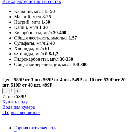
Все характеристики и состав
Кальций, мг/л
15-50
Магний, мг/л
3-25
Натрий, мг/л
1-30
Калий, мг/л
1-30
Бикарбонаты, мг/л
30-400
Общая жесткость, ммоль/л
1,57
Сульфаты, мг/л
2-40
Хлориды, мг/л
61
Фториды, мг/л
0,6-1,2
Гидрокарбонаты, мг/л
30-350
Общая минерализация, мг/л
100-300
Цена
589Р
от 3 шт.
569Р
от 4 шт.
549Р
от 10 шт.
539Р
от 20
шт.
519Р
от 40 шт.
499Р
1
−
+
Итого
589Р
Купить воду
Вода для кулера
«Горная вершина»
Горная питьевая вода