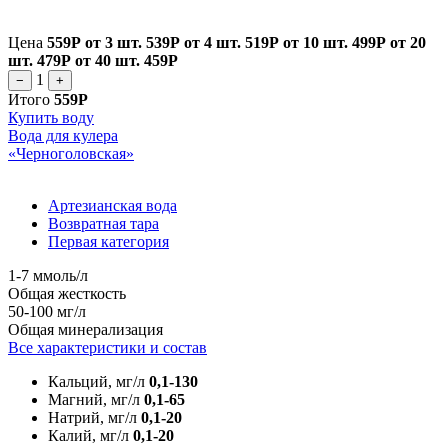
Цена
559Р
от 3 шт.
539Р
от 4 шт.
519Р
от 10 шт.
499Р
от 20
шт.
479Р
от 40 шт.
459Р
1
−
+
Итого
559Р
Купить воду
Вода для кулера
«Черноголовская»
Артезианская вода
Возвратная тара
Первая категория
1-7 ммоль/л
Общая жесткость
50-100 мг/л
Общая минерализация
Все характеристики и состав
Кальций, мг/л
0,1-130
Магний, мг/л
0,1-65
Натрий, мг/л
0,1-20
Калий, мг/л
0,1-20