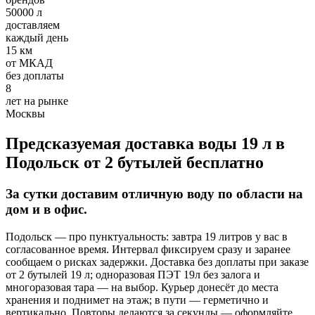
Требования:
50000 л
доставляем
Хорошее знание 1С
каждый день
Умение работать с постоянными клиентами, вести
15 км
первичный документооборот
от МКАД
Ответственное отношение к работе
без доплаты
8
Условия:
лет на рынке
Москвы
З/п 32000-50000 руб.
Полный рабочий день
График 5/2
Предсказуемая доставка воды 19 л в
Оформление по ТК РФ
Подольск от 2 бутылей бесплатно
Добавить отзыв
За сутки доставим отличную воду по области на
дом и в офис.
Подольск — про пунктуальность: завтра 19 литров у вас в
согласованное время. Интервал фиксируем сразу и заранее
сообщаем о рисках задержки. Доставка без доплаты при заказе
Опубликовать
от 2 бутылей 19 л; одноразовая ПЭТ 19л без залога и
многоразовая тара — на выбор. Курьер донесёт до места
хранения и поднимет на этаж; в пути — герметично и
отзыв от клиента
вертикально. Повторы делаются за секунды — оформляйте