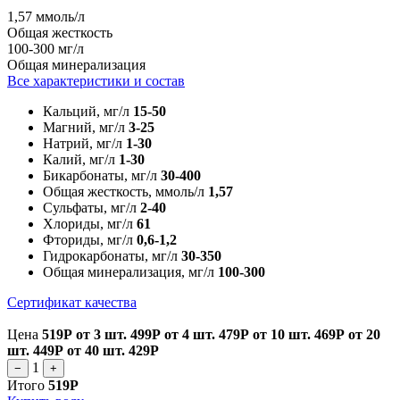
1,57 ммоль/л
Общая жесткость
100-300 мг/л
Общая минерализация
Все характеристики и состав
Кальций, мг/л
15-50
Магний, мг/л
3-25
Натрий, мг/л
1-30
Калий, мг/л
1-30
Бикарбонаты, мг/л
30-400
Общая жесткость, ммоль/л
1,57
Сульфаты, мг/л
2-40
Хлориды, мг/л
61
Фториды, мг/л
0,6-1,2
Гидрокарбонаты, мг/л
30-350
Общая минерализация, мг/л
100-300
Сертификат качества
Цена
519Р
от 3 шт.
499Р
от 4 шт.
479Р
от 10 шт.
469Р
от 20
шт.
449Р
от 40 шт.
429Р
1
−
+
Итого
519Р