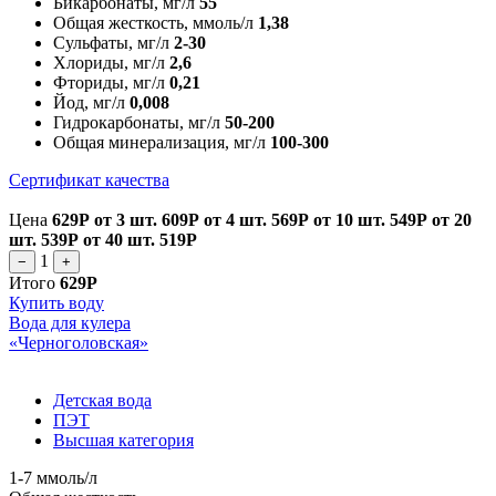
Бикарбонаты, мг/л
55
Общая жесткость, ммоль/л
1,38
Сульфаты, мг/л
2-30
Хлориды, мг/л
2,6
Фториды, мг/л
0,21
Йод, мг/л
0,008
Гидрокарбонаты, мг/л
50-200
Общая минерализация, мг/л
100-300
Сертификат качества
Цена
629Р
от 3 шт.
609Р
от 4 шт.
569Р
от 10 шт.
549Р
от 20
шт.
539Р
от 40 шт.
519Р
1
−
+
Итого
629Р
Купить воду
Вода для кулера
«Черноголовская»
Детская вода
ПЭТ
Высшая категория
1-7 ммоль/л