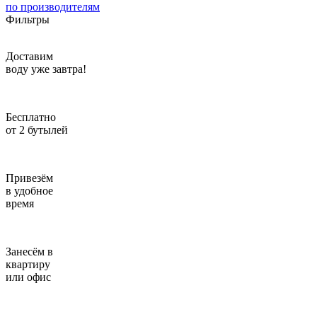
по производителям
Фильтры
Введите адрес
отправим через 1 минуту
Доставим
воду уже завтра!
Отправить
Бесплатно
от 2 бутылей
Привезём
в удобное
время
Занесём в
квартиру
или офис