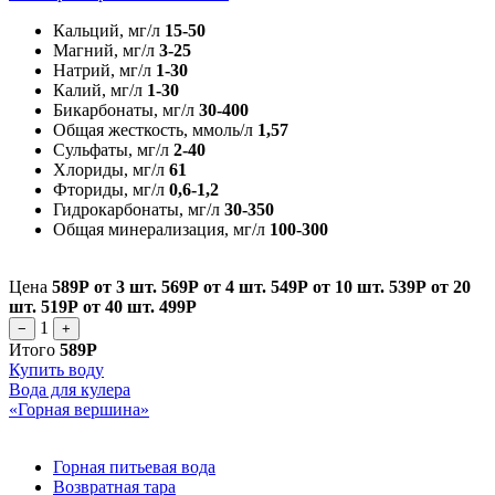
Кальций, мг/л
15-50
Магний, мг/л
3-25
Натрий, мг/л
1-30
Калий, мг/л
1-30
Бикарбонаты, мг/л
30-400
Общая жесткость, ммоль/л
1,57
Сульфаты, мг/л
2-40
Хлориды, мг/л
61
Фториды, мг/л
0,6-1,2
Гидрокарбонаты, мг/л
30-350
Общая минерализация, мг/л
100-300
Цена
589Р
от 3 шт.
569Р
от 4 шт.
549Р
от 10 шт.
539Р
от 20
шт.
519Р
от 40 шт.
499Р
1
−
+
Итого
589Р
Купить воду
Вода для кулера
«Горная вершина»
Горная питьевая вода
Возвратная тара