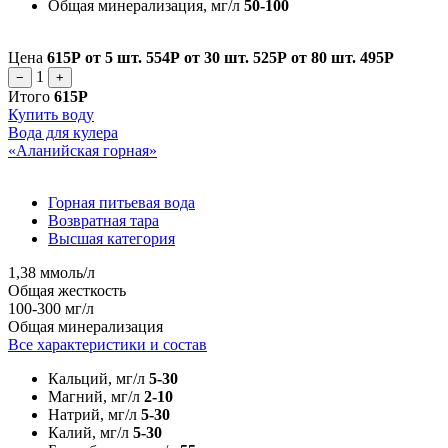
Общая минерализация, мг/л
50-100
Цена
615Р
от 5 шт.
554Р
от 30 шт.
525Р
от 80 шт.
495Р
1
−
+
Итого
615Р
Купить воду
Вода для кулера
«Аланийская горная»
Горная питьевая вода
Возвратная тара
Высшая категория
1,38 ммоль/л
Общая жесткость
100-300 мг/л
Общая минерализация
Все характеристики и состав
Кальций, мг/л
5-30
Магний, мг/л
2-10
Натрий, мг/л
5-30
Калий, мг/л
5-30