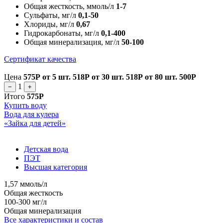
Общая жесткость, ммоль/л
1-7
Сульфаты, мг/л
0,1-50
Хлориды, мг/л
0,67
Гидрокарбонаты, мг/л
0,1-400
Общая минерализация, мг/л
50-100
Сертификат качества
Цена
575Р
от 5 шт.
518Р
от 30 шт.
518Р
от 80 шт.
500Р
1
−
+
Итого
575Р
Купить воду
Вода для кулера
«Зайка для детей»
Детская вода
ПЭТ
Высшая категория
1,57 ммоль/л
Общая жесткость
100-300 мг/л
Общая минерализация
Все характеристики и состав