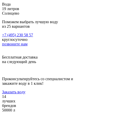
что несмотря на инертность полимеров, диффузия молекул
Вода
корпуса в жидкость всё же происходит, и она тем интенсивнее,
19 литров
чем выше температура воздуха. Длительное хранение жидкостей
Солнцево
в бутылях 19 литров допустимо при температуре не выше
+20°C, без контакта с прямым солнечным светом.
Поможем выбрать лучшую воду
из 25 вариантов
Задать вопрос
+7 (495) 230 58 57
Скидка до 100% на установку
круглосуточно
позвоните нам
Ищите модели, участвующие в акции, и закажите установку
кондиционера с хорошей скидкой!
Бесплатная доставка
Наши вакансии
на следующий день
Оператор ПК 1С
Проконсультируйтесь со специалистом и
Обязанности:
закажите воду в 1 клик!
Приём входящих звонков и оперативная помощь клиентам
Заказать воду
Работа с постоянными клиентами
14
Работа с базой данных
лучших
Работа с дебиторской задолженностью
брендов
Оформление первичной бухгалтерской документации
50000 л