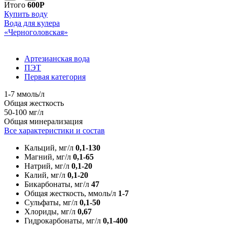
Итого
600Р
Купить воду
Вода для кулера
«Черноголовская»
Артезианская вода
ПЭТ
Первая категория
1-7 ммоль/л
Общая жесткость
50-100 мг/л
Общая минерализация
Все характеристики и состав
Кальций, мг/л
0,1-130
Магний, мг/л
0,1-65
Натрий, мг/л
0,1-20
Калий, мг/л
0,1-20
Бикарбонаты, мг/л
47
Общая жесткость, ммоль/л
1-7
Сульфаты, мг/л
0,1-50
Хлориды, мг/л
0,67
Гидрокарбонаты, мг/л
0,1-400