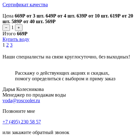
Сертификат качества
Цена
669Р
от 3 шт.
649Р
от 4 шт.
639Р
от 10 шт.
619Р
от 20
шт.
589Р
от 40 шт.
569Р
1
−
+
Итого
669Р
Купить воду
1
2
3
Наши специалисты на связи круглосуточно, без выходных!
Расскажу о действующих акциях и скидках,
помогу определиться с выбором и приму заказ
Дарья Колесникова
Менеджер по продажам воды
voda@roscooler.ru
Позвоните мне
+7 (495) 230 58 57
или закажите обратный звонок