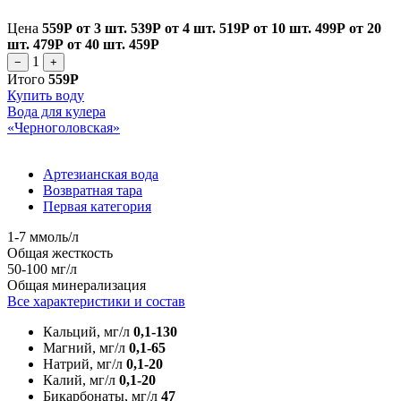
Цена
559Р
от 3 шт.
539Р
от 4 шт.
519Р
от 10 шт.
499Р
от 20
шт.
479Р
от 40 шт.
459Р
1
−
+
Итого
559Р
Купить воду
Вода для кулера
«Черноголовская»
Артезианская вода
Возвратная тара
Первая категория
1-7 ммоль/л
Общая жесткость
50-100 мг/л
Общая минерализация
Все характеристики и состав
Кальций, мг/л
0,1-130
Магний, мг/л
0,1-65
Натрий, мг/л
0,1-20
Калий, мг/л
0,1-20
Бикарбонаты, мг/л
47