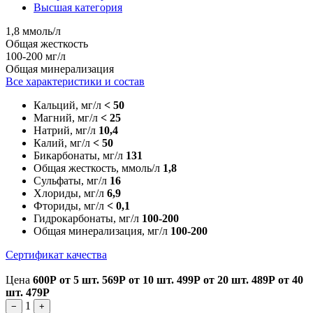
Высшая категория
1,8 ммоль/л
Общая жесткость
100-200 мг/л
Общая минерализация
Все характеристики и состав
Кальций, мг/л
< 50
Магний, мг/л
< 25
Натрий, мг/л
10,4
Калий, мг/л
< 50
Бикарбонаты, мг/л
131
Общая жесткость, ммоль/л
1,8
Сульфаты, мг/л
16
Хлориды, мг/л
6,9
Фториды, мг/л
< 0,1
Гидрокарбонаты, мг/л
100-200
Общая минерализация, мг/л
100-200
Сертификат качества
Цена
600Р
от 5 шт.
569Р
от 10 шт.
499Р
от 20 шт.
489Р
от 40
шт.
479Р
1
−
+