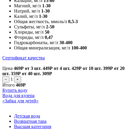
Кальций, мг/л
15-60
Магний, мг/л
1-30
Натрий, мг/л
1-30
Калий, мг/л
1-30
Общая жесткость, ммоль/л
0,5-3
Сульфаты, мг/л
2-50
Хлориды, мг/л
50
Фториды, мг/л
0,47
Гидрокарбонаты, мг/л
30-400
Общая минерализация, мг/л
100-400
Сертификат качества
Цена
469Р
от 3 шт.
449Р
от 4 шт.
429Р
от 10 шт.
399Р
от 20
шт.
359Р
от 40 шт.
309Р
1
−
+
Итого
469Р
Купить воду
Вода для кулера
«Зайка для детей»
Детская вода
Возвратная тара
Высшая категория