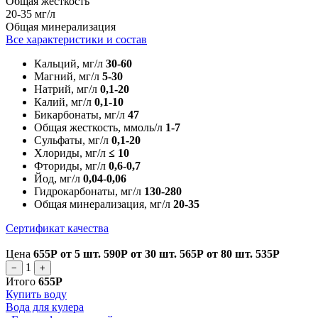
Общая жесткость
20-35 мг/л
Общая минерализация
Все характеристики и состав
Кальций, мг/л
30-60
Магний, мг/л
5-30
Натрий, мг/л
0,1-20
Калий, мг/л
0,1-10
Бикарбонаты, мг/л
47
Общая жесткость, ммоль/л
1-7
Сульфаты, мг/л
0,1-20
Хлориды, мг/л
≤ 10
Фториды, мг/л
0,6-0,7
Йод, мг/л
0,04-0,06
Гидрокарбонаты, мг/л
130-280
Общая минерализация, мг/л
20-35
Сертификат качества
Цена
655Р
от 5 шт.
590Р
от 30 шт.
565Р
от 80 шт.
535Р
1
−
+
Итого
655Р
Купить воду
Вода для кулера