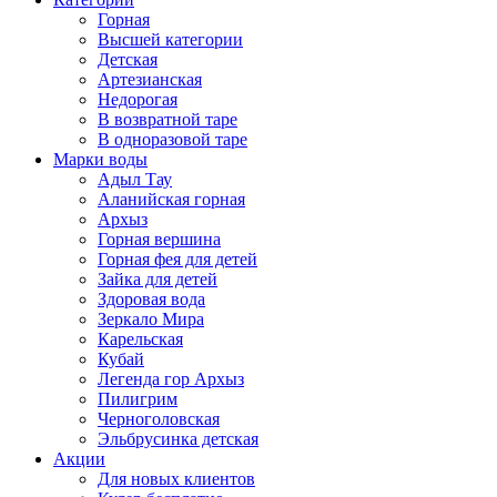
Горная
Высшей категории
Детская
Артезианская
Недорогая
В возвратной таре
В одноразовой таре
Марки воды
Адыл Тау
Аланийская горная
Архыз
Горная вершина
Горная фея для детей
Зайка для детей
Здоровая вода
Зеркало Мира
Карельская
Кубай
Легенда гор Архыз
Пилигрим
Черноголовская
Эльбрусинка детская
Акции
Для новых клиентов