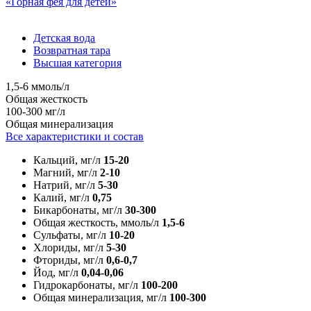
«Горная фея для детей»
Детская вода
Возвратная тара
Высшая категория
1,5-6 ммоль/л
Общая жесткость
100-300 мг/л
Общая минерализация
Все характеристики и состав
Кальций, мг/л
15-20
Магний, мг/л
2-10
Натрий, мг/л
5-30
Калий, мг/л
0,75
Бикарбонаты, мг/л
30-300
Общая жесткость, ммоль/л
1,5-6
Сульфаты, мг/л
10-20
Хлориды, мг/л
5-30
Фториды, мг/л
0,6-0,7
Йод, мг/л
0,04-0,06
Гидрокарбонаты, мг/л
100-200
Общая минерализация, мг/л
100-300