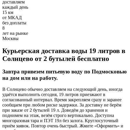
доставляем
Требования:
каждый день
Хорошее знание 1С
15 км
Умение работать с постоянными клиентами, вести
от МКАД
первичный документооборот
без доплаты
Ответственное отношение к работе
8
лет на рынке
Условия:
Москвы
З/п 32000-50000 руб.
Курьерская доставка воды 19 литров в
Полный рабочий день
Солнцево от 2 бутылей бесплатно
График 5/2
Оформление по ТК РФ
Завтра привезем питьевую воду по Подмосковью
Добавить отзыв
на дом или на работу.
В Солнцево обычно доставляем на следующий день, иногда
удаётся выполнить сегодня, 19 литров приезжают в
согласованный интервал. Время закрепляем сразу и заранее
сообщаем при любом риске задержки. За доставку не берём
при заказе от 2 бутылей 19 л. Доведём до хранения и
Опубликовать
поднимем на этаж, везём строго вертикально. Доступна
многоразовая тара и ПЭТ 19л без залога. Круглосуточный
приём заявок. Повтор очень быстрый. Жмите «Оформить» и
отзыв от клиента