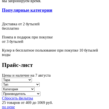
мы забронируем время.
Светлана Москва
Популярные категории
У меня долго пустовала квартира, никак не доходили руки
начать ремонт. От подруги узнала, что ванную комнату ей
ремонтировала эта компания. В тот же день позвонила и
Доставка от 2 бутылей
вызвала замерщика. И теперь, когда ремонт ванной комнаты
бесплатно
закончен, могу точно сказать, что с выбором компании не
ошиблась. Мастер сделал именно то, что я хотела, красиво и в
Помпа в подарок при покупке
тоже время качественно. Да и по цене не обманули - все
от 3 бутылей
получилось как и договаривались изначально
Кулер в бесплатное пользование при покупке 10 бутылей
Обработка персональных данных
воды
Я ознакомлен с соглашением и согласен на обработку
Прайс-лист
персональных данных.
Цены и наличие на 7 августа
Согласен
Не согласен
Ваш запрос отпрален
Сбросить фильтры
25 товаров от 469 до 1069 руб.
Ок
по цене